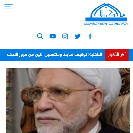
أخر الأخبار
الداخلية: توقيف ضابط ومنتسبين اثنين من مرور النجف
بعد اعتدائهم على مواطن