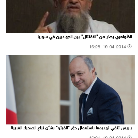
الظواهري يحذر من "الاقتتال" بين الجهاديين في سوريا
19-04-2014, 16:28
باريس تنفي تهديدها باستعمال حق "الفيتو" بشأن نزاع الصحراء الغربية