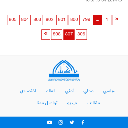
3-04-2014, 16:37
805
804
803
802
801
800
799
...
1
808
807
806
سياسي
محلي
أمني
العالم
اقتصادي
مقالات
فيديو
تواصل معنا