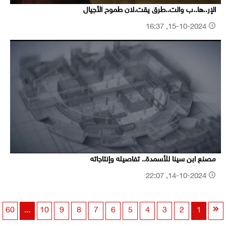
الإر..ها..ب والت..طرق يقت.لان طموح الأجيال
15-10-2024, 16:37
مصنع ابن سينا للأسمدة.. تفاصيله وإنتاجاته
14-10-2024, 22:07
60
...
10
9
8
7
6
5
4
3
2
1