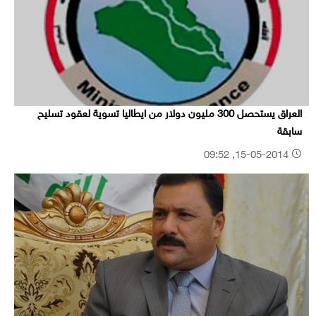
العراق يستحصل 300 مليون دولار من ايطاليا تسوية لعقود تسليح
سابقة
15-05-2014, 09:52