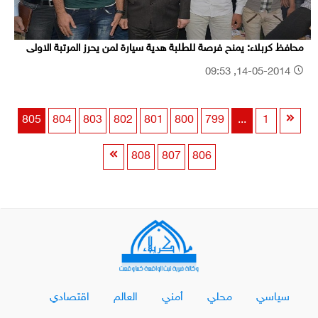
محافظ كربلاء: يمنح فرصة للطلبة هدية سيارة لمن يحرز المرتبة الاولى
14-05-2014, 09:53
805
804
803
802
801
800
799
...
1
808
807
806
سياسي
محلي
أمني
العالم
اقتصادي