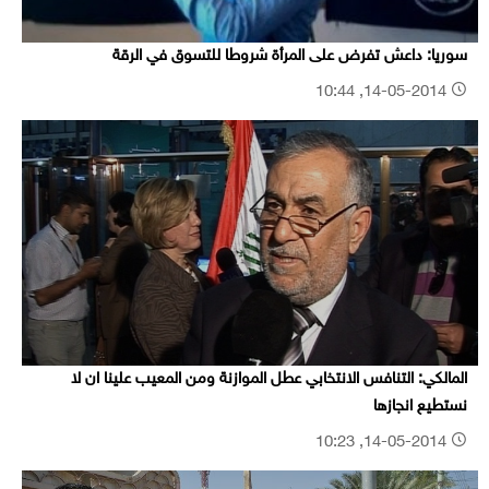
سوريا: داعش تفرض على المرأة شروطا للتسوق في الرقة
14-05-2014, 10:44
المالكي: التنافس الانتخابي عطل الموازنة ومن المعيب علينا ان لا
نستطيع انجازها
14-05-2014, 10:23