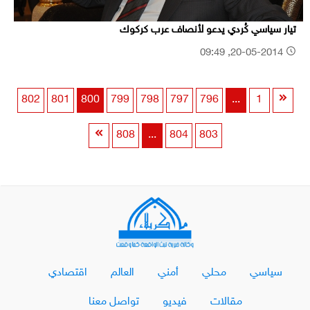
تيار سياسي كُردي يدعو لأنصاف عرب كركوك
20-05-2014, 09:49
802
801
800
799
798
797
796
...
1
808
...
804
803
سياسي
محلي
أمني
العالم
اقتصادي
مقالات
فيديو
تواصل معنا