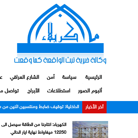
الرئيسية
سياسة
أمن
الشارع العراقي
ع
ألبوم الصور
استطلاعات
الأبراج
تواصل مع
أخر الأخبار
الداخلية: توقيف ضابط ومنتسبين اثنين من م
الكهرباء: انتاجنا من الطاقة سيصل الى
12250 ميغاواط نهاية ايار الحالي