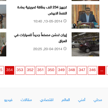
تجهيز 234 الف بطاقة تموينية بمادة
النفط الابيض
13-05-2014, 10:40
إيران تدشن مصنعاً جديداً للسيارات في
العراق
20-04-2014, 20:25
55
354
353
352
351
350
349
348
347
346
...
محلي
أمني
العالم
اقتصادي
مقالات
فيديو