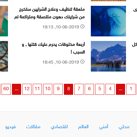
ى
ملعقة تنظيف وعلاج الشرايين ستخرج
من شراينك دهون ملتصقة ومتراكمة لم
تخرج من سنوات وسينتعش قلبك
10-06-2019, 19:13
كل
أربعة مخلوقات يحرم عليك قتلها , و
السبب !
10-06-2019, 18:45
60
...
12
11
10
9
8
7
6
5
4
...
1
محلي
أمني
العالم
اقتصادي
مقالات
فيديو