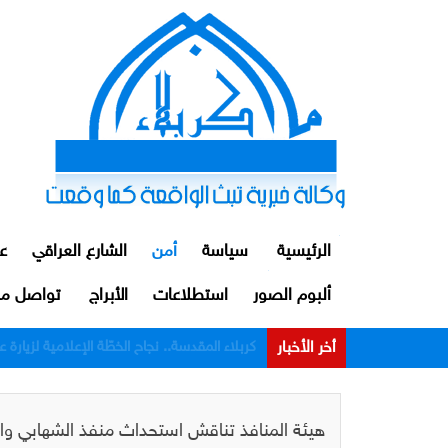
الرئيسية
سياسة
أمن
الشارع العراقي
ع
ألبوم الصور
استطلاعات
الأبراج
تواصل مع
أخر الأخبار
الداخلية: توقيف ضابط ومنتسبين اثنين من م
هيئة المنافذ تناقش استحداث منفذ الشهابي واست