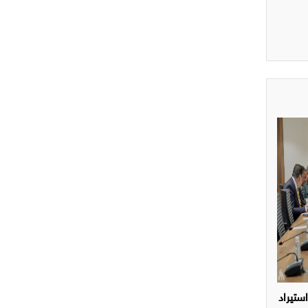
ستيراد