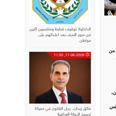
الداخلية: توقيف ضابط ومنتسبين اثنين
من مرور النجف بعد اعتدائهم على
مواطن
 من
17-06-2026, 11:50
ن،
جلس
فائق زيدان.. رجل القانون في معركة
ترسيخ الدولة العراقية