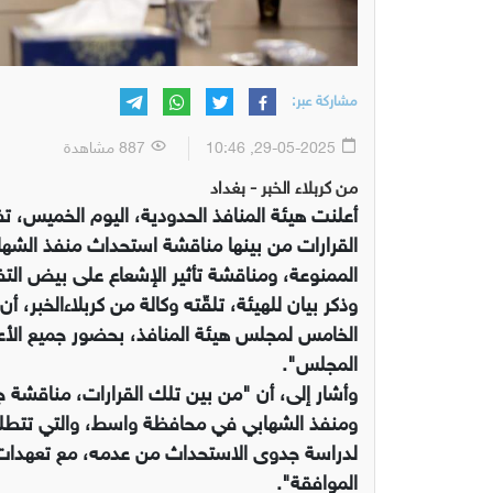
مشاركة عبر:
29-05-2025, 10:46
887 مشاهدة
من كربلاء الخبر - بغداد
أعلنت هيئة المنافذ الحدودية، اليوم الخميس، 
القرارات من بينها مناقشة استحداث منفذ الشهابي
الممنوعة، ومناقشة تأثير الإشعاع على بيض ال
وذكر بيان للهيئة، تلقّته وكالة من كربلاءالخبر، 
الخامس لمجلس هيئة المنافذ، بحضور جميع الأ
المجلس".
وأشار إلى، أن "من بين تلك القرارات، مناقش
ومنفذ الشهابي في محافظة واسط، والتي تتطلب 
لدراسة جدوى الاستحداث من عدمه، مع تعهدات م
الموافقة".