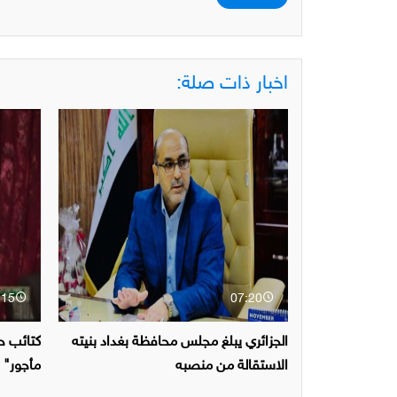
اخبار ذات صلة:
:15
07:20
الجزائري يبلغ مجلس محافظة بغداد بنيته
كتائب ح
الاستقالة من منصبه
مأجور" ل
والكويتي