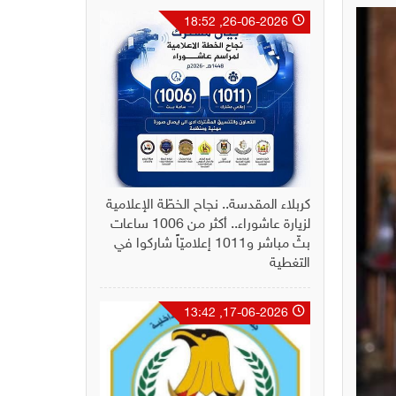
26-06-2026, 18:52
كربلاء المقدسة.. نجاح الخطّة الإعلامية
لزيارة عاشوراء.. أكثر من 1006 ساعات
بثّ مباشر و1011 إعلاميّاً شاركوا في
التغطية
17-06-2026, 13:42