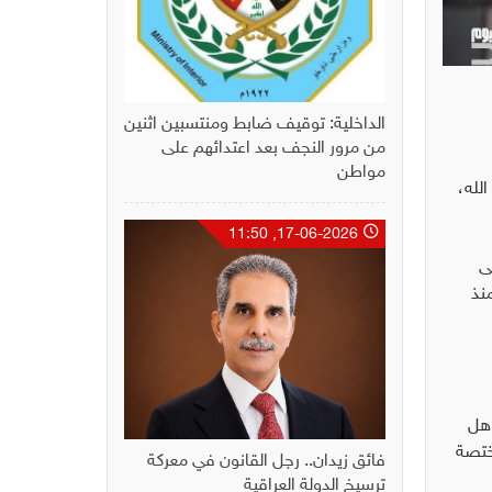
الداخلية: توقيف ضابط ومنتسبين اثنين
من مرور النجف بعد اعتدائهم على
مواطن
لله،
17-06-2026, 11:50
ى
نذ
 هل
ختصة
فائق زيدان.. رجل القانون في معركة
ترسيخ الدولة العراقية