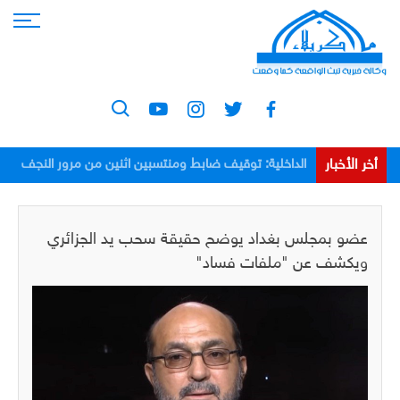
أخر الأخبار
الداخلية: توقيف ضابط ومنتسبين اثنين من مرور النجف
بعد اعتدائهم على مواطن
عضو بمجلس بغداد يوضح حقيقة سحب يد الجزائري
ويكشف عن "ملفات فساد"