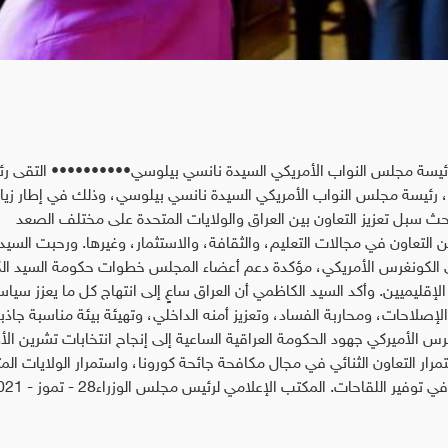
يسة مجلس النواب الأمريكي السيدة نانسي بيلوسي•••••••••• التقى ر
 رئيسة مجلس النواب الأمريكي السيدة نانسي بيلوسي، وذلك في إطار زيار
بحث سبل تعزيز التعاون بين العراق والولايات المتحدة على مختلف الصعد
لتعاون في مجالات التعليم، والثقافة، والاستثمار، وغيرها. ورحبت السيد
بنى الكونغرس الأمريكي، مؤكدة دعم أعضاء المجلس خطوات حكومة السيد ا
الإقليميين. وأكد السيد الكاظمي أن العراق ساعٍ إلى انتهاج كل ما يعزز سياس
إصلاحات، ومحاربة الفساد، وتعزيز أمنه الداخلي، وتهيئة بيئة مناسبة جاذب
س الأميركي جهود الحكومة العراقية الساعية إلى إنجاح انتخابات تشرين الأ
ار التعاون الثنائي في مجال مكافحة جائحة كورونا، واستمرار الولايات الم
للقاحات. المكتب الإعلامي لرئيس مجلس الوزراء28 - تموز - 2021