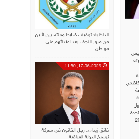
الداخلية: توقيف ضابط ومنتسبين اثنين
من مرور النجف بعد اعتدائهم على
مواطن
ئيس
ته
17-06-2026, 11:50
ة
لكاظمي
ة
ة
ول
تحدة
فائق زيدان.. رجل القانون في معركة
ترسيخ الدولة العراقية