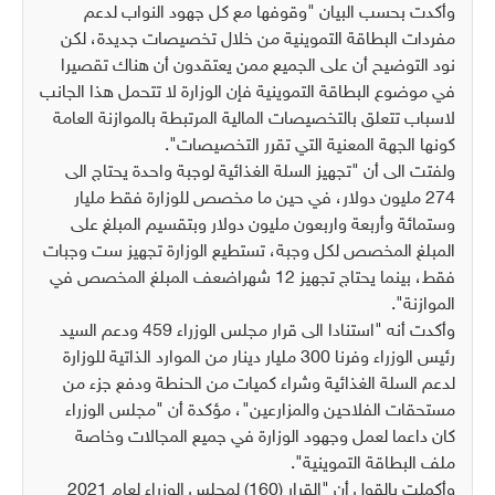
وأكدت بحسب البيان "وقوفها مع كل جهود النواب لدعم
مفردات البطاقة التموينية من خلال تخصيصات جديدة، لكن
نود التوضيح أن على الجميع ممن يعتقدون أن هناك تقصيرا
في موضوع البطاقة التموينية فإن الوزارة لا تتحمل هذا الجانب
لاسباب تتعلق بالتخصيصات المالية المرتبطة بالموازنة العامة
كونها الجهة المعنية التي تقرر التخصيصات".
ولفتت الى أن "تجهيز السلة الغذائية لوجبة واحدة يحتاج الى
274 مليون دولار، في حين ما مخصص للوزارة فقط مليار
وستمائة وأربعة واربعون مليون دولار وبتقسيم المبلغ على
المبلغ المخصص لكل وجبة، تستطيع الوزارة تجهيز ست وجبات
فقط، بينما يحتاج تجهيز 12 شهراضعف المبلغ المخصص في
الموازنة".
وأكدت أنه "استنادا الى قرار مجلس الوزراء 459 ودعم السيد
رئيس الوزراء وفرنا 300 مليار دينار من الموارد الذاتية للوزارة
لدعم السلة الغذائية وشراء كميات من الحنطة ودفع جزء من
مستحقات الفلاحين والمزارعين"، مؤكدة أن "مجلس الوزراء
كان داعما لعمل وجهود الوزارة في جميع المجالات وخاصة
ملف البطاقة التموينية".
وأكملت بالقول أن "القرار (160) لمجلس الوزراء لعام 2021