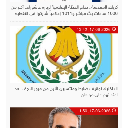
كربلاء المقدسة.. نجاح الخطّة الإعلامية لزيارة عاشوراء.. أكثر من
1006 ساعات بثّ مباشر و1011 إعلاميّاً شاركوا في التغطية
17-06-2026, 13:42
الداخلية: توقيف ضابط ومنتسبين اثنين من مرور النجف بعد
اعتدائهم على مواطن
17-06-2026, 11:50