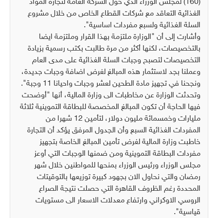
(160) لمجلس الوزراء الذي خول الشركة العامة لتجارة المواد
الغذائية التعاقد مع شركات القطاع الخاص من خلال مشروع
السلة الغذائية ولسبع مفردات اساسية".
وأشارت إلى أن "الوزارة ملتزمة بهذا القرار وملتزمة ايضا
بالتخصيصات، لكنها أكثر من مرة طالبت بكتب رسمية بزيادة
التخصيصات لتصبح وجبات السلة الغذائية على مدى العام
وعملنا بجد لاستثمار هذه المبالغ لغرض اضافة وجبات جديدة،
ونجحنا في تجهيز مادة الطحين لعشر وجبات واحيانا 11 وجبة".
وتحدثت الوزارة عن مخاطبات الى وزارة المالية، أنها "أوضحت
فيها الحاجة أن تكون المبالغ المخصصة للبطاقة التموينية ثلاثة
مليارات وخمسمائة مليون دولار، لتأمين 12 شهرا من
المفردات الغذائية السبع وأن الجدول المرفق يؤكد أن التجارة
خاطبت وزارة المالية لغرض تأمين المبالغ الخاصة بتجهيز
مفردات البطاقة التموينية ومن ضمنها الوجبات التي أوعز
مجلس الوزراء ورئيس الوزراء بمنحها للمواطنين خلال شهر
رمضان والتي نحاول الان بجهود كبيرة توزيعها بالتوقيتات
المحددة رغم الظروف القاهرة التي حصلت نتيجة الصراع
الروسي الاوكراني وارتفاع معدلات الاسعار الى مستويات
قياسية".