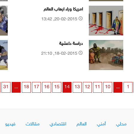
امريكا وراء ارهاب العالم
20-02-2015, 13:42
دراسة داعشية
18-02-2015, 21:10
31
...
18
17
16
15
14
13
12
11
10
...
1
محلي
أمني
العالم
اقتصادي
مقالات
فيديو