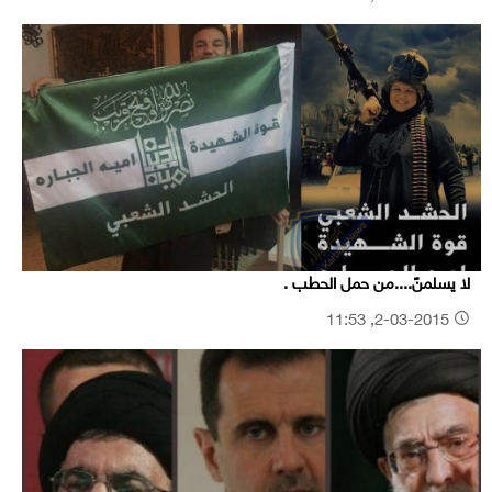
لا يسلمنً....من حمل الحطب .
2-03-2015, 11:53