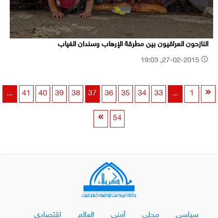
النازحون العراقيون بين مطرقة الإرهاب وسندان الغياب
27-02-2015, 19:03
...
41
40
39
38
37
36
35
34
33
...
1
54
سياسي
محلي
أمني
العالم
اقتصادي