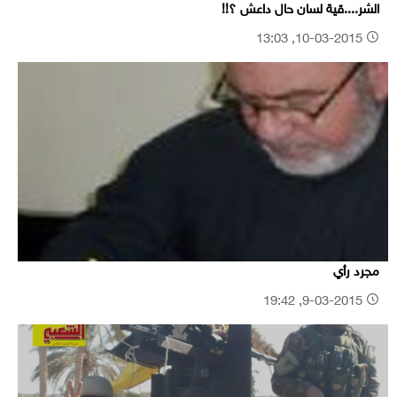
الشر....قية لسان حال داعش ؟!!
10-03-2015, 13:03
مجرد رأي
9-03-2015, 19:42