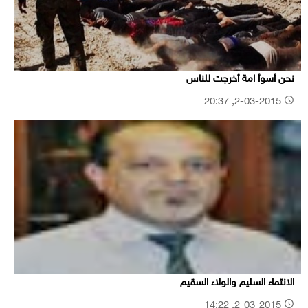
نحن أسوأ امة أخرجت للناس
2-03-2015, 20:37
الانتماء السليم والولاء السقيم
2-03-2015, 14:22