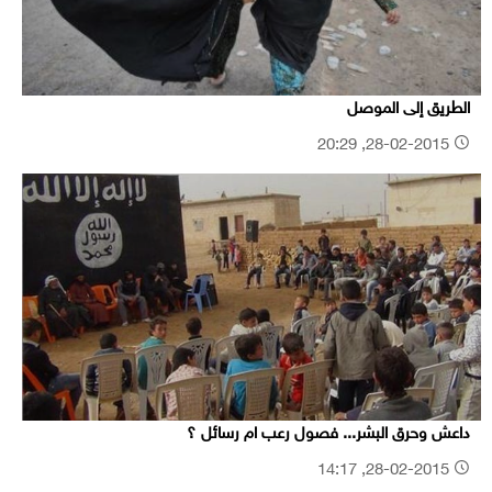
الطريق إلى الموصل
28-02-2015, 20:29
داعش وحرق البشر... فصول رعب ام رسائل ؟
28-02-2015, 14:17