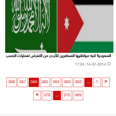
السعودية تنبه مواطنيها المسافرين للأردن من التعرض لعمليات النصب
14-07-2014, 17:24
368
367
366
365
364
363
362
...
1
376
...
370
369