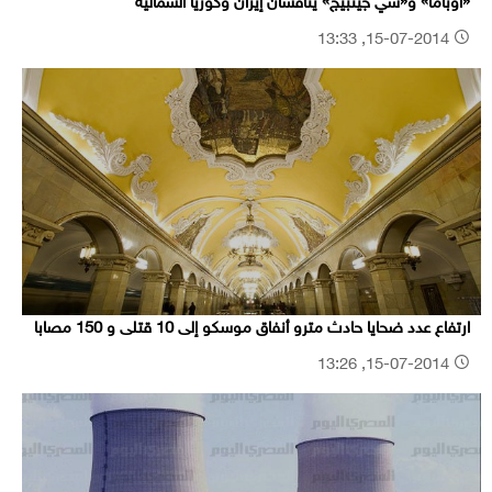
«أوباما» و«شي جينبيج» يناقشان إيران وكوريا الشمالية
15-07-2014, 13:33
ارتفاع عدد ضحايا حادث مترو أنفاق موسكو إلى 10 قتلى و 150 مصابا
15-07-2014, 13:26