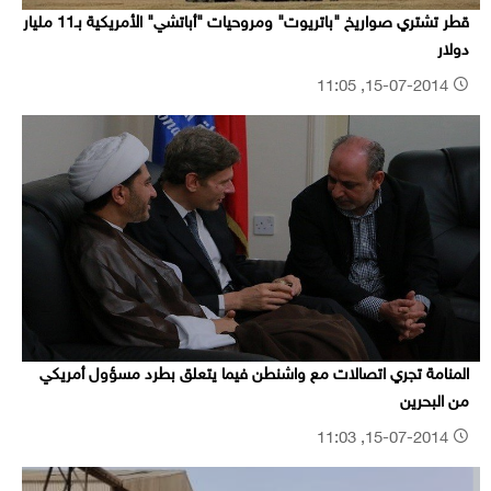
قطر تشتري صواريخ "باتريوت" ومروحيات "أباتشي" الأمريكية بـ11 مليار
دولار
15-07-2014, 11:05
المنامة تجري اتصالات مع واشنطن فيما يتعلق بطرد مسؤول أمريكي
من البحرين
15-07-2014, 11:03