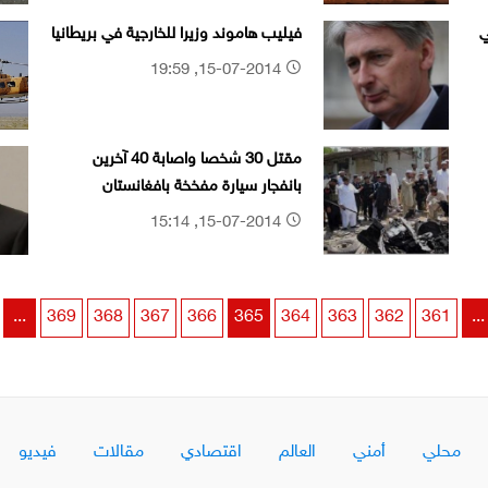
ي
فيليب هاموند وزيرا للخارجية في بريطانيا
15-07-2014, 19:59
مقتل 30 شخصا واصابة 40 آخرين
بانفجار سيارة مفخخة بافغانستان
15-07-2014, 15:14
...
369
368
367
366
365
364
363
362
361
...
محلي
أمني
العالم
اقتصادي
مقالات
فيديو