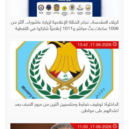
كربلاء المقدسة.. نجاح الخطّة الإعلامية لزيارة عاشوراء.. أكثر من
1006 ساعات بثّ مباشر و1011 إعلاميّاً شاركوا في التغطية
17-06-2026, 13:42
الداخلية: توقيف ضابط ومنتسبين اثنين من مرور النجف بعد
اعتدائهم على مواطن
17-06-2026, 11:50