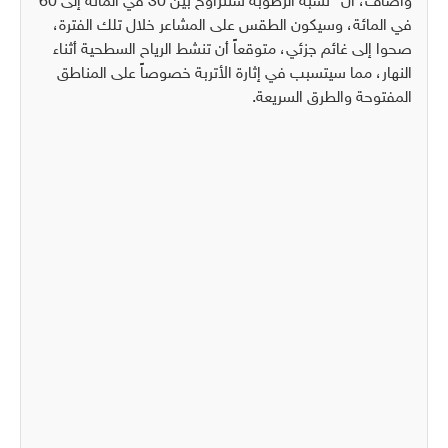
وأضاف، أن "نسبة الرطوبة ستتراوح بين 30 في المائة إلى 60
في المائة، وسيكون الطقس على المشاعر خلال تلك الفترة،
صحوا إلى غائم جزئي، متوقعاً أن تنشط الرياح السطحية أثناء
النهار، مما سيتسبب في إثارة الأتربة خصوصاً على المناطق
المفتوحة والطرق السريعة.