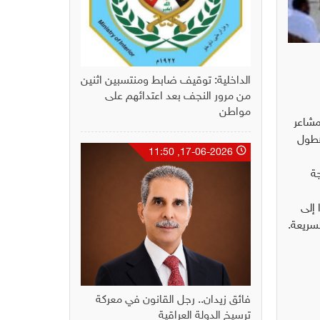
الداخلية: توقيف ضابط ومنتسبين اثنين
من مرور النجف بعد اعتدائهم على
مواطن
مشاعر
هطول
17-06-2026, 11:50
ابع و13 من شهر ذي الحجة، ستتراوح بين41 و44 درجة
حوا إلى
سريعة.
فائق زيدان.. رجل القانون في معركة
ترسيخ الدولة العراقية