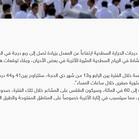
 درجات الحرارة السطحية ارتفاعاً عن المعدل بزيادة تصل إلى ربع درجة في ال
اط في الرياح السطحية المثيرة للأتربة في بعض الأحيان، وبقاء توقعات 
وأشار المركز إلى أن "درجات الحرارة على المشاعر المقدسة خلال الفترة بين الر
وأضاف، أن "نسبة الرطوبة ستتراوح بين 30 في المائة إلى 60 في المائة، وسيكون الطقس على المشاعر خلال تلك الفترة، ص
هار، مما سيتسبب في إثارة الأتربة خصوصاً على المناطق المفتوحة والطرق ال