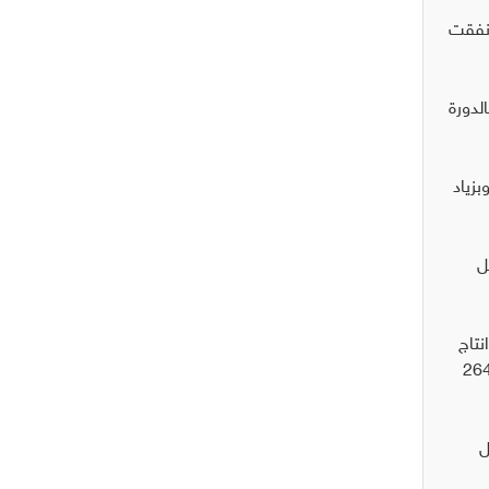
وزارة أنفقت
لدورة
 سنة بقيمة (9.826) مليار دولار وبزياد
ل
نتاج
 من المحطة سيكلف حوالي (15) دولار، بينما تبلغ كلفة شراء الميغاواط/ساعة من المحطات الاستثمارية بين 32 -264
ل