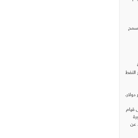
مما سمح
ة
حال انخفاض اسعار النفط
لتي بينت في حال قيام
لدورة
(5806) ميغاواط، فضلاً عن