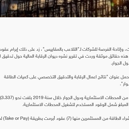
ات، وإتاحة الفرصة للشركات لـ"التلاعب بالمقاييس"، زد على ذلك إبرام عقو
ذه حقائق موثقة وردت في تقرير نشره ديوان الرقابة المالية حول تدقيق ا
دول الجوار.
حة من القطع الكبير حمل عنوان "نتائج اعمال الرقابة والتدقيق التخصصي على كميات الطاقة
ـوار".
وقال تقرير ديوا
وأشار التقرير إلى قيام وزارة الكهرباء بإبرام (13) عقد