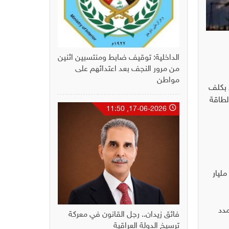
الداخلية: توقيف ضابط ومنتسبين اثنين
من مرور النجف بعد اعتدائهم على
مواطن
د بكلف
لطاقة
17-06-2026, 11:50
ن الرقابة المالية، إن كلفة شراء الكهرباء من المحطات الاستثمارية ودول الجوار خلال سنة 2019 بلغت نحو (3.337) مليار
ا لشراء الطاقة من المستثمرين منها (7) عقود أبرمت بطريقة (Take or Pay) لمدد
فائق زيدان.. رجل القانون في معركة
ترسيخ الدولة العراقية