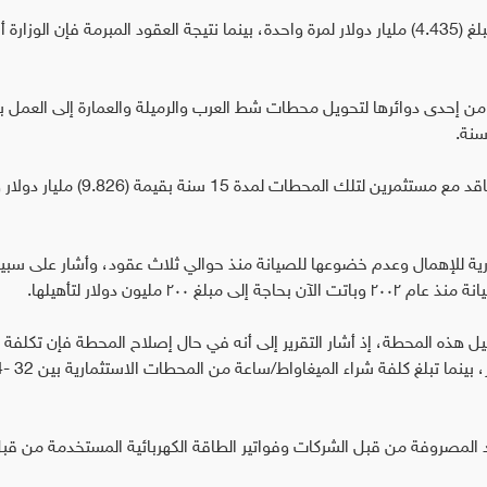
وقال التقرير، إن الدراسة كانت ستكلف العراق إنفاق مبلغ (4.435) مليار دولار لمرة واحدة، بينما نتيجة العقود المبرمة فإن ال
 من إحدى دوائرها لتحويل محطات شط العرب والرميلة والعمارة إلى العمل با
وتجاهلت الوزارة الدراسة، بحسب التقرير، وقامت بالتعاقد مع مستثمرين لتلك المحطات لمدة 15
ية للإهمال وعدم خضوعها للصيانة منذ حوالي ثلاث عقود، وأشار على سبي
٢ مليون دولار لتأهيلها.
هذه المحطة، إذ أشار التقرير إلى أنه في حال إصلاح المحطة فإن تكلفة ا
الميغاواط/ساعة
د المصروفة من قبل الشركات وفواتير الطاقة الكهربائية المستخدمة من قب