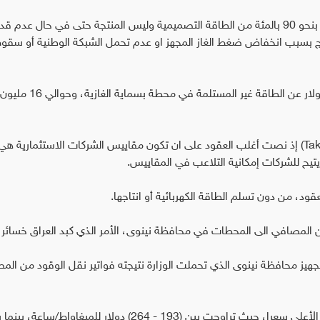
وتُلزم طريقة (Take or Pay) وزارة الكهرباء بدفع اموال بنحو 90 بالمئة من الطاقة التصميمية وليس المنتجة حتى في حال عدم ق
تاج بسبب انخفاض ضغط الغاز المجهز او عدم تحمل الشبكة الوطنية أو سقو
وبطريقة (Take or Pay) سدد العراق مبلغ 50 مليون دولار عن الطاقة غير 
وشخّص تقرير الرقابة المالية خللاً في عقود (Take or Pay) إذ نصت أغلب العقود على ان تكون مقاييس الشركات الاستثمارية هي
تيح للشركات إمكانية التلاعب في المقاييس.
عقود، من دون تسلم الطاقة الكهربائية أو انتاجها.
ن المصافي الى المحطات في محافظة نينوى، الأمر الذي كبد العراق خسائر م
لتجهيز محافظة نينوى الذي تحملت الوزارة نتيجته فواتير نقل الوقود من ال
ووفقاً للتقرير، فإن كلفة الطاقة من هذه الشركة عدت الأعلى سعرا، حيث تراوحت بين (193 - 264) دولار للميغاواط/ساعة،