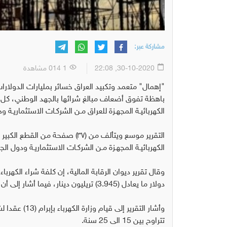
مشاركة عبر:
30-10-2020, 22:08
1 014 مشاهدة
"إهمال" متعمد وتكبيد العراق خسائر بمليارات الدولار
باهظة تفوق أضعاف مبالغ شرائها بالجهد الوطني، كل ه
الكهربائيـة المجهـزة للعراق مـن الشركـات الاستثماريـة و
التقرير موسع ويتألف من (٣٧) صف
الكهربائيـة المجهـزة مـن الشركـات الاستثماريـة ودول الجـ
دولار ما يعادل (3.945) تريليون دينار، فيما أشار إلى أن المبلغ شمل الوقود المستخدم لتشغيل المحطات الاستثمارية.
تتراوح بين 15 الى 25 سنة.