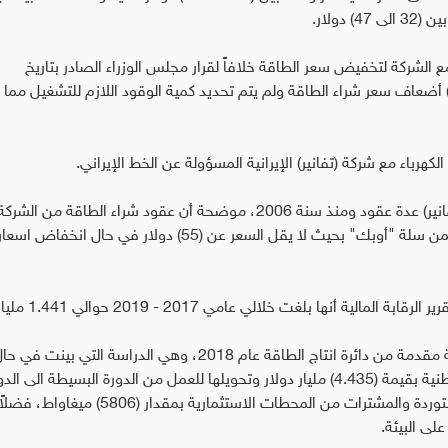
ولار.
 مع الشركة لتخفيض سعر الطاقة خلافاً لقرار مجلس الوزراء الصادر بتاريخ
22/4/201، موضحا أن اسعار الوقود بلغت حوالي (6) أضعاف سعر شراء الطاقة ولم يتم تحديد كمية الوقود اللازم للتشغيل 
الكهرباء مع شركة (تفانير) الإيرانية المسؤولة عن الخط الإيراني.
وبحسب التقرير، فإن وزارة الكهرباء أبرمت مع شركة (تفانير) عدة عقود ومنذ سنة 2006، موضحة أن عقود شراء الطاقة من الشرك
الإيرانية تحددت بالاعتماد على السعر الشهري للنفط ضمن سلة "أوبك" بحيث لا يقل السعر عن (55) دولار في 
نها بلغت خلالي عامي 2017 - 2019 حوالي 1.441 مليار دولار.
وشخص ديوان الرقابة المالية تجاهل وزارة لمالية دراسة مقدمة من دائرة انتاج الطاقة عام 2018، وهي الدراسة ا
الوزارة بتوفير مبلغ لشراء معدات وصيانة المحطات الوطنية بقيمة (4.435) مليار دولار وتحويلها للعمل من الدورة البسيطة الى ا
المركبة فأنها ستقوم بإنتاج طاقة أكبر من الطاقة المستوردة والمشترات من المحطات الاستثمارية بمقدار 
ى البيئة.