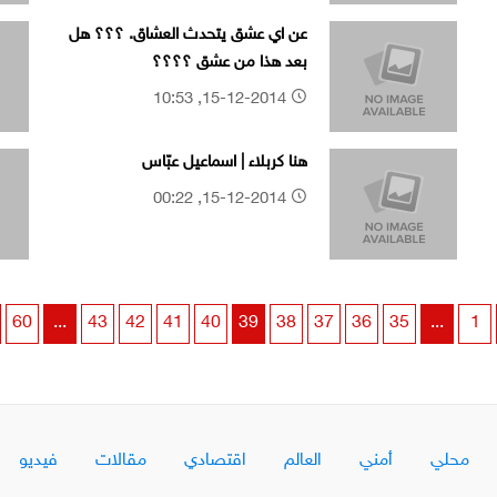
عن اي عشق يتحدث العشاق. ؟؟؟ هل
بعد هذا من عشق ؟؟؟؟
15-12-2014, 10:53
هنا كربلاء | اسماعيل عبّاس
15-12-2014, 00:22
60
...
43
42
41
40
39
38
37
36
35
...
1
محلي
أمني
العالم
اقتصادي
مقالات
فيديو