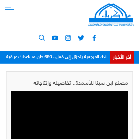
أخر الأخبار
نداء المرجعية يتحوّل إلى فعل.. 690 طن مساعدات عراقية
تعبر نحو إيران ولبنان
مصنع ابن سينا للأسمدة.. تفاصيله وإنتاجاته