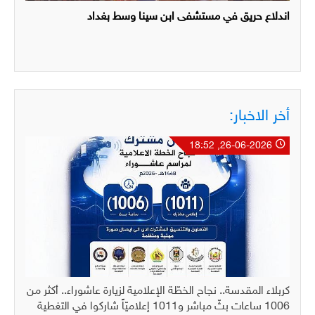
اندلاع حريق في مستشفى ابن سينا وسط بغداد
أخر الاخبار:
26-06-2026, 18:52
كربلاء المقدسة.. نجاح الخطّة الإعلامية لزيارة عاشوراء.. أكثر من
1006 ساعات بثّ مباشر و1011 إعلاميّاً شاركوا في التغطية