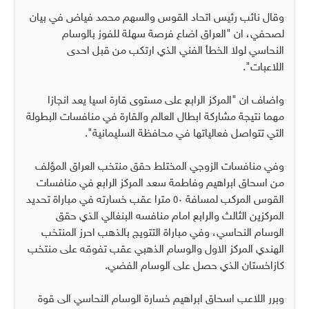
وقال نائب رئيس اتحاد القوس والسهم محمد فياض في بيان
لصحفي، ان "العراق اضاع فرصة سهلة للفوز بالوسام
النحاسي لولا الخطأ الفني الذي ارتكب من قبل احدى
اللاعبات".
واضاف ان "المركز الرابع على مستوى قارة اسيا يعد انجازا
مهما نتيجة مشاركة ابطال العالم والقارة في منافسات البطولة
التي تتواصل فعالياتها في محافظة السليمانية".
وفي منافسات الزوجي المختلط حقق منتخب العراق المؤلف
من اسحاق ابراهيم وفاطمة سعد المركز الرابع في منافسات
القوس المركب لمسافة ٥٠ مترا عقب خسارته في مباراة تحديد
المركزين الثالث والرابع امام منافسه البنغالي الذي حقق
الوسام النحاسي، وفي مباراة التتويج بالذهب احرز المنتخب
الهندي المركز الاول والوسام الذهبي عقب تفوقه على منتخب
كازاخستان الذي حصل على الوسام الفضي.
وبرر اللاعب اسحاق ابراهيم خسارة الوسام النحاسي الى قوة