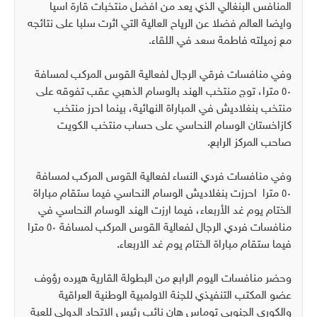
المنافس البنغالي الذي يعد من افضل منتخبات قارة اسيا
وايضا العالم فضلا عن الرياح العالية التي اثرت سلبا على نتائجه
مع زميلته فاطمة سعد في اللقاء.
وفي منافسات فرقي الرجال لفعالية القوس المركب لمسافة
٥٠ مترا، توج منتخب الهند بالوسام الذهبي عقب تفوقه على
منتخب بنغلاديش في المباراة النهائية، بينما احرز منتخب
كازاخستان الوسام النحاسي على حساب منتخب الكويت
صاحب المركز الرابع.
وفي منافسات فردي النساء لفعالية القوس المركب لمسافة
٥٠ مترا احرزت بنغلاديش الوسام النحاسي فيما ستقام مباراة
الختام يوم غد الأربعاء، فيما ارزت الهند الوسام النحاسي في
منافسات فردي الرجال لفعالية القوس المركب لمسافة ٥٠ مترا
فيما ستقام مباراة الختام يوم غد الاربعاء.
وحضر منافسات اليوم الرابع من البطولة القارية هيرده رؤوف
عضو المكتب التنفيذي للجنة الاولمبية الوطنية العراقية
والكوري الجنوبي توماس هان نائب رئيس الاتحاد الدولي للعبة