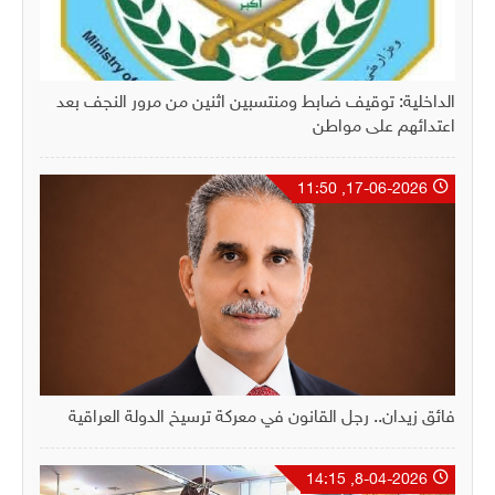
الداخلية: توقيف ضابط ومنتسبين اثنين من مرور النجف بعد
اعتدائهم على مواطن
17-06-2026, 11:50
فائق زيدان.. رجل القانون في معركة ترسيخ الدولة العراقية
8-04-2026, 14:15