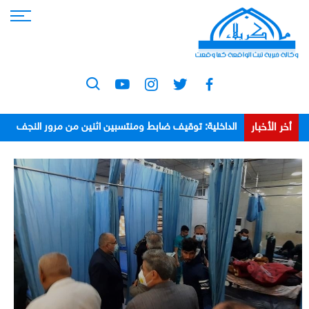
أخر الأخبار
الداخلية: توقيف ضابط ومنتسبين اثنين من مرور النجف
بعد اعتدائهم على مواطن