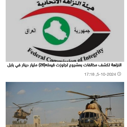
النزاهة تكشف مخالفات بمشروع تجاوزت قيمته(26) مليار دينار في بابل
5-10-2024, 17:18