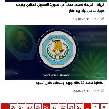
كربلاء.. النزاهـة تضبط معقباً في مديرية التسجيل العقاري وترصد
خروقات في بيان بيع عقار
2-10-2024, 11:45
الداخلية ترصد 72 حالة ترويج لإشاعات خلال أسبوع
2-10-2024, 10:39
...
28
27
26
25
24
23
22
21
20
...
1