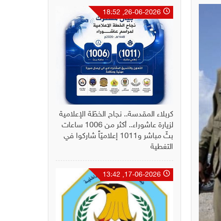
26-06-2026, 18:52
كربلاء المقدسة.. نجاح الخطّة الإعلامية
لزيارة عاشوراء.. أكثر من 1006 ساعات
بثّ مباشر و1011 إعلاميّاً شاركوا في
التغطية
17-06-2026, 13:42