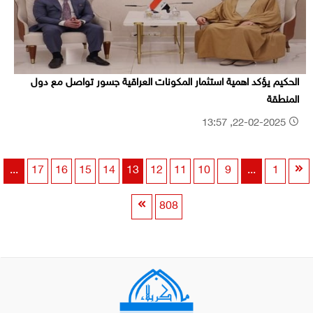
الحكيم يؤكد اهمية استثمار المكونات العراقية جسور تواصل مع دول
المنطقة
22-02-2025, 13:57
...
17
16
15
14
13
12
11
10
9
...
1
808