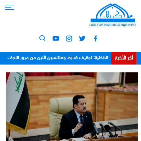
أخر الأخبار
الداخلية: توقيف ضابط ومنتسبين اثنين من مرور النجف
بعد اعتدائهم على مواطن