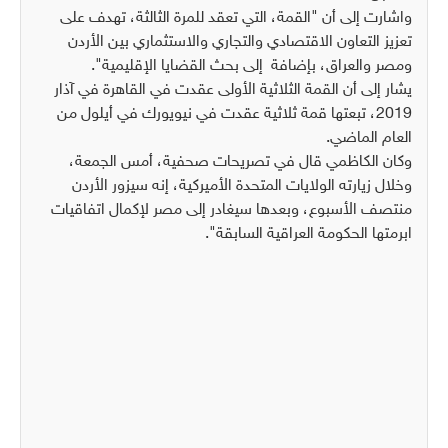
واشارت إلى أن "القمة، التي تعقد للمرة الثالثة، تهدف على
تعزيز التعاون الاقتصادي والتجاري ‏والاستثماري بين الأردن
ومصر ‏والعراق، بإضافة إلى بحث القضايا الإقليمية‎‏".‏‎
يشار إلى أن القمة الثلاثية الأولى عقدت في القاهرة في آذار
2019، تبعتها قمة ثلاثية عقدت ‏في نيويورك في أيلول من
العام الماضي‎‏.‏‎
وكان الكاظمي قال في تصريحات صحفية، أمس الجمعة،
وخلال زيارته الولايات المتحدة ‏الأميركية، إنه سيزور الأردن
منتصف ‏الأسبوع، وبعدها سيغادر إلى مصر لإكمال اتفاقيات
ابرمتها ‏الحكومة العراقية السابقة‎‎‏".‏