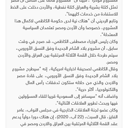
المشروع مؤخرا"، مبينا أن "المشروع قائما على اساس أن مصر
تمثل كتلة بشرية والعراق كتلة نفطية، والأردن دخلت على الخط
للاستفادة من خدمات كليهما".
وتابع الرديني أن "هناك نية لدى حكومة الكاظمي لاكمال هذا
المشروع، خصوصا وأن الأردن ومصر تعتمدان السياسية
المعتدلة".
وكان رئيس الوزراء مصطفى الكاظمي، قد صرح في وقت
سابق، أن مشروع بلاد الشام الجديدة وفق النسق الأوروبي،
سيتم طرحة خلال القمة الثلاثة المرتقبة بين العراق والأردن
ومصر.
وقال الكاظمي لصحيفة اخبارية امريكية
، إنه "سيطرح مشروع
بلاد الشام الجديدة وفق النسق الأوروبي، على قادة مصر
والاردن والذي من حلاله ستكون تدفقات رأس المال
والتكنولوجيا، أكثر حرية".
واضاف أنه "سيسافر إلى السعودية قريبا للقاء المسؤولين
فيها وبحث تطوير العلاقات الثنائية".
وكان عضو لجنة العلاقات الخارجية في مجلس النواب، عامر
الفايز، قال السبت، (22 آب، 2020)، إن ‏هناك دورا دولياً يدعم
عقد القمة الثلاثية المرتقبة بين العراق والاردن ومصر في