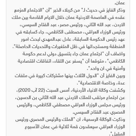
عمان.‏
وذكر الفايز في حديث لـ" من كربلاء الخبر "أن "الاجتماع المزمع
عقده في العاصمة الاردنية عمان ‏خلال الايام القادمة بين ملك
الاردن، عبد الله الثاني، ورئيس مصر، عبد الفتاح السيسي،
‏ورئيس الوزراء العراقي، مصطفى الكاظمي، جاء كسابقه في
عهد رئيس الحكومة السابقة، ‏عادل عبدالمهدي لبحث امور
المنطقة ومستجداتها في ظل المتغيرات والتحديات الحاصلة".
واضاف أن "اجتماع عمان جاء بتنسيق دولي لدعم حكومة
الكاظمي"، متوقعا أن "يسفر عن ‏اللقاء، اتفاقات اقتصادية
وأمنية في ان واحد".‏
وبين الفايز أن "الدول الثلاث بينها مشتركات كبيرة في ملفات
عدة، وخاصة الاقتصادية".‏
وكشفت وكالة الانباء الأردنية، أمس السبت (22 آب 2020)،
عن اجتماع مرتقب ‏للملك الاردني عبد الله الثاني بن الحسين،
ورئيس مجلس ‏الوزراء العراقي مصطفي الكاظمي، ‏والرئيس
المصري عبد الفتاح السيسي‎‏. ‏‎
وذكرت الوكالة الرسمية، ان "الملك والرئيس المصري ورئيس
الوزراء العراقي سيعقدون قمة ‏ثلاثية في عمان الأسبوع
المقبل‎‏". ‏‎