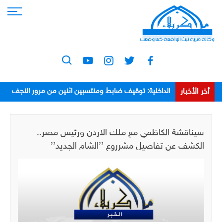
أخر الأخبار
الداخلية: توقيف ضابط ومنتسبين اثنين من مرور النجف
بعد اعتدائهم على مواطن
سيناقشة الكاظمي مع ملك الاردن ورئيس مصر..
الكشف عن تفاصيل مشرروع ’’الشام الجديد’’