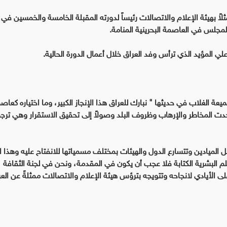
لاً بهيئة الإعلام والاتصالات رئيساً لدورته المقبلة الخامسة والخمسين في إ
للمجلس في العاصمة البحرينية المنامة.
لي المؤيد الذي ترأس وفد العراق خلال أعمال الدورة الحالية.
ميعة الغلاب في حديثها " نبارك للعراق هذا الإنجاز الكبير، وما اختياره كعاص
ي تحدت المخاطر والإرهاب وظروف البلد وصولاً إلى تحقيق الاستقرار وهي ترج
الميادين وتتسارع الدول والهيئات بمختلف مسمياتها للانفتاح عليه وهذا ال
م البشرية الكتابة فلا عجب أن يكون في المقدمة، ونحن في لجنة الثقافة
لى الأيادي لانجاحه وتتويجه بترؤس هيئة الإعلام والاتصالات ممثلةً عن الع