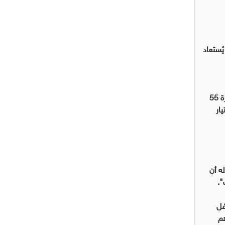
ُستعاد
وأضاف إن "المستويات تنوعت ما بين الزيارات الرسمية وتوقيع اتفاقيات التعاون الثنائي مع الدول الشقيقة والصديقة وعقد الدورة 55
ار
ه أن
".
فل
هم