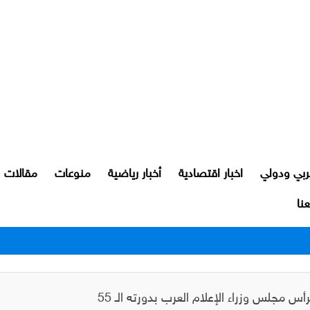
ربي ودولي
اخبار اقتصادية
أخبار رياضية
منوعات
مقالات
نا
رور النجف بعد اعتدائهم على مواطن
أس مجلس وزراء الإعلام العرب بدورته الـ 55