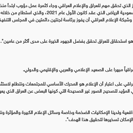
الذي تحقق مهم للعراق والإعلام العراقي وجاء كثمرة عمل دؤوب ابتدأ منذ 
الدورة العمومية اتحاد الإذاعات العربية في العاصمة السعودية الرياض الذي عقد كانون الأول عام 2021، والذي
شبكة الإعلام العراقي أن يفوز برئاسة لجنتين دائمتين في المجلس التنفي
 وهو استحقاق للعراق تحقق بفضل الجهود الخيرة على مدى أكثر من عامين".
اقياً مبهرا على الصعيد الإعلامي والعربي والإقليمي والدولي.
العراقي على اعتبار أن الإعلام هو المحرك الأساسي للمجتمعات ونتطلع لاستث
 المؤيد لتصحيح الصور غير الصحيحة التي كونها البعض عن العراق الذي ي
عية ولدينا الإمكانيات الضخمة وخاصة وسائل الإعلام الكبيرة والمؤثرة ون
بالإمكان تسخيرها لتحقيق هذا الهدف".