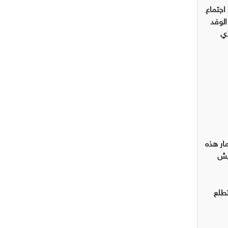
اجتماع
 استطاع من خلاله الوفد
ذي
مار هذه
عيش
تطلع