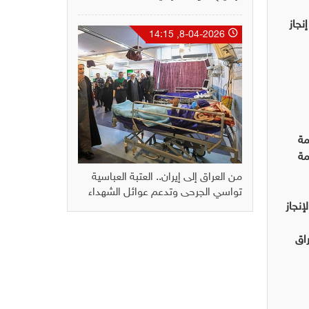
نجاز
8-04-2026, 14:15
مة
مة
من العراق إلى إيران.. العتبة العباسية
تواسي الجرحى وتدعم عوائل الشهداء
إنجاز
راق