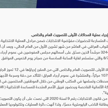
 إجراء عملية المحاكات الأولى للتصويت العام والخاص.
 المتسارعة لتحضيرات مفوّضية الانتخابات ضمن مراحل العملية الانتخابية،
 النواب العراقي في العاشر من شهر تشرين الأول من العام الحالي، وبعد أن 
المفوّضية عملية قرعة أرقام المرشحين البالغ عددهم 3244 مرشحاً الذين صدّق على أسمائهم مجلس المفوضين في عموم أر
والسماح لهم بالمباشرة بالدعاية الانتخابية في 8/7/2021 والتي ستستمر لغاية الساعة السادسة من صباح يوم الخميس الموافق
وأضافت، “تعد المفوضية العدة لتنفيذ عمليات المحاكاة الأولى للتصويت العام والخاص التي من المقرر إجر
بواقع محطة واحدة في كل مركز تسجيل البالغ عددها 1079 مركزاً، والمنتشرة في عموم أرجاء العراق؛ للتأكد من دقة وسرعة الأجه
ر من المحطات وتسلمها في المكتب الوطني من خلال الموظفين المختصين في ل
وتابعت، “تعمل مفوّضية الانتخابات بحسب المادة 39 من قانون الانتخابات رقم 9 لسنة 2020 التي نصت على أن يكون التصو
امّ وفقًا لبطاقة الناخب البايومترية حصرًا، ولذا أنهت دائرة العمليات وتكنولوجيا الم