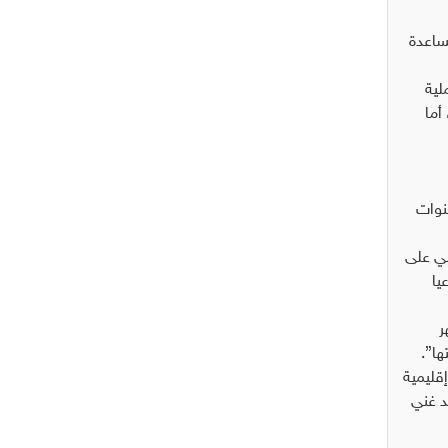
ساعدة
مركزا، وستكون عملية
أما
نوات
ضي على
يا
ر
هتها”.
ارتهان لدول إقليمية
د غني