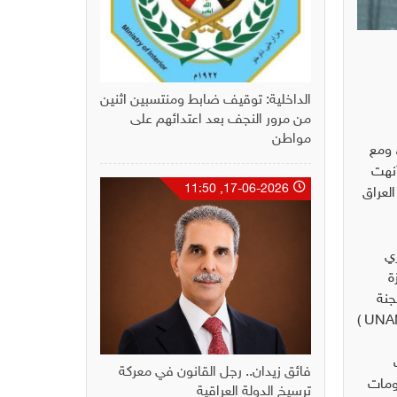
الداخلية: توقيف ضابط ومنتسبين اثنين
من مرور النجف بعد اعتدائهم على
مواطن
 ومع
أنهت
17-06-2026, 11:50
جاء العراق
اؤها في 12 تموز الجاري
زة
جنة
المحاكاة بالتعاون مع شركة ميرو الكورية وبإشراف الشركة الألمانية الفاحصة وبحضور فريق الأمم المتحدة للمساعدة الانتخابية ( UNAMI )
يت
فائق زيدان.. رجل القانون في معركة
علومات
ترسيخ الدولة العراقية