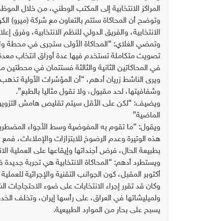
المراكز الانتخابية إلى المكتب الوطني، من خلال الم
وتوضح أن المحاكاة ستتم بالتعاون مع شركة (ميرو) الك
الانتخابية، والفريق الدولي للنظم الانتخابية، وفرق إ
تصويت متكاملة تستخدم فيها عدة أوراق انتخاب معدة لذل
في المحاكاتين الثانية والثالثة فستتمان في محطتين 
ويرى الناشط زريان أدهم، “أن المؤشرات الأولية تذهب
وشفافيتها، لحد مقبول، ولا نقول مثاليا بالطبع”.
ويضيف: “لكن على الأقل سيتم تقليص هامش التزوير وال
الماضية”
ويقول: “ما تقوم به المفوضية وسط الأجواء المضطربة
هذه الوتيرة وعدم الرضوخ للابتزازات والإملاءات، فمع 
بطبيعة الحال، فرض أجنداتها وإيقاعها على العملية الا
ويستطرد أدهم: “المحاكاة الانتخابية هي تجربة جديدة
أكتوبر المقبل، كون الجوانب التقنية والإجرائية للعملية 
ولميليشاتها في العراق، على رأسها إيران، وتخلف الخ
يسبح على بحار من الموارد الطبيعية.