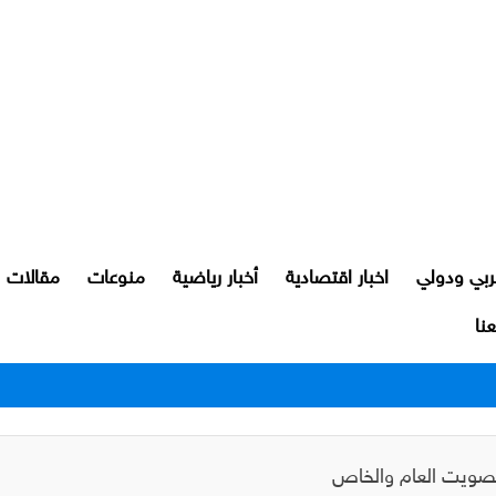
ربي ودولي
اخبار اقتصادية
أخبار رياضية
منوعات
مقالات
نا
رور النجف بعد اعتدائهم على مواطن
لتصويت العام والخاص