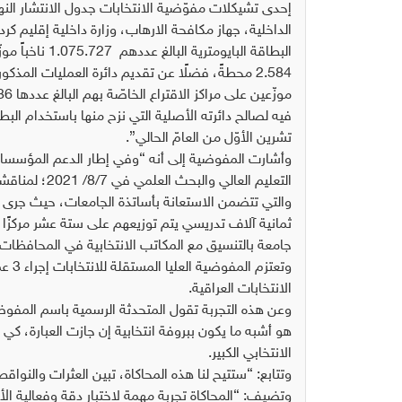
إحدى تشيكلات مفوّضية الانتخابات جدول الانتشار النها
الداخلية، جهاز مكافحة الارهاب، وزارة داخلية إقليم كر
فيه لصالح دائرته الأصلية التي نزح منها باستخدام الب
تشرين الأوّل من العامّ الحالي”.
وأشارت المفوضية إلى أنه “وفي إطار الدعم المؤسسات
والتي تتضمن الاستعانة بأساتذة الجامعات، حيث جرى ال
ثمانية آلاف تدريسي يتم توزيعهم على ستة عشر مركزًا ا
جامعة بالتنسيق مع المكاتب الانتخابية في المحافظات
وتعت
الانتخابات العراقية.
وعن هذه التجربة تقول المتحدثة الرسمية باسم المفوضية
هو أشبه ما يكون ببروفة انتخابية إن جازت العبارة، كي 
الانتخابي الكبير.
وتتابع: “ستتيح لنا هذه المحاكاة، تبين العثرات وال
وتضيف: “المحاكاة تجربة مهمة لاختبار دقة وفعالية الأ