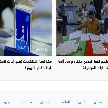
09:35
06
جح الفرز اليدوي بالخروج من أزمة
مفوّضية الانتخابات تضع آليات لاس
انتخابات العراقية؟
البطاقة الإلكترونية
محلي
أمني
العالم
اقتصادي
مقالات
فيديو