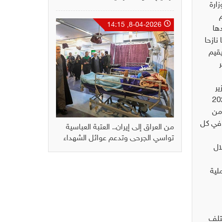
ارة
8-04-2026, 14:15
لبالغ عددها
 جدول انتشار النازحين والمهجّرين النهائي البالغ عددهم 120.126 ناخبا نازحا
الذي يقيم
ير
ية التي تتبناها المفوضية لتنفيذ قرار مجلس الوزراء رقم 174 لسنة 2021
 من
 في كل
من العراق إلى إيران.. العتبة العباسية
تواسي الجرحى وتدعم عوائل الشهداء
خلال
لية
ختلف