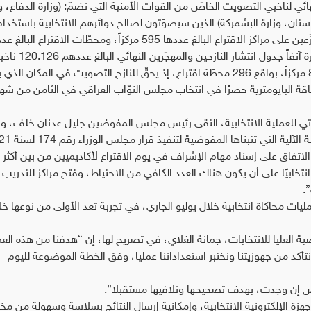
ئي لناخبي التصويت الخاصّ من القوات الأمنية التي تضمّ: (وزارة الدفاع، وز
دستان، وزارة البشمركة) الذين سيصوّتون لصالح دوائرهم الانتخابية باستخدام
البطاقة البايومترية البالغ عددهم 1.075.727 ناخباً موزّعين على مراكز الاقتراع البالغ عددها 595 مركزاً، ومحطّات الاقتراع ا
2.584 محطةً، فضلًا عن تقديم دائرة العمليات المذكورة آنفاً
موزّعين على مراكز الاقتراع الخاصّة بهم البالغ عددها 86 مركزاً، بواقع 296 محطّة اقتراع، إذ يحقّ للنازح التصويت في المكان 
طاقة البايومترية حصرًا في انتخاب مجلس النوّاب العراقي في الثامن من شهر
ي للعملية الانتخابية، التقى رئيس مجلس المفوضين جليل عدنان خلف، وز
التعليم العالي والبحث العلمي في 8/7/ 2021؛ لمناقشة الآل
اتفاق على إسناد مهام الإشراف في يوم الاقتراع لأكاديميين من بين أكثر
نتخابيًا على أن يكون هناك العدد الكافي من الاحتياط، وفتح مراكز للتدريب
”.
زم المفوضية العليا المستقلة للانتخابات إجراء 3 عمليات محاكاة انتخابية خلال يوليو الجاري، في تجربة تعد الأولى من نوعها 
 العليا للانتخابات، جمانة الغلاي، في تصريح لها، إن “هدفنا من هذه العم
نتأكد من جهوزيتنا ونختبر استعداداتنا عمليا، وفق الخطة الموضوعة لليوم
نواقص إن وجدت، بهدف تصحيحها وتلافيها مستقبلا”.
جهزة الإلكترونية الانتخابية، وإمكانية إرسال النتائج بسلاسة وسهولة من م