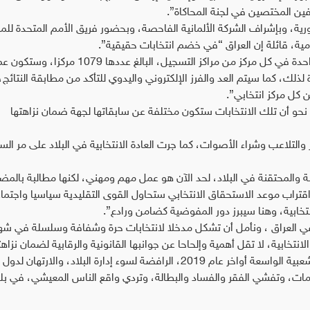
وظفين المختصين في لجنة المحاكاة”.
ورية، وبإشراف الشركة الألمانية الفاحصة، وبحضور فريق الأمم المتحدة للم
علامية، قائلة إن العراق “في خضم انتخابات حقيقية”.
وتمضي الغلاي: “المحاكاة الأولى ستجرى في محطة واحدة في كل مركز من مراكز التسجيل، البالغ عددها 1079 
ك، كما سيتم العد والفرز الإلكتروني واليدوي للتأكد من مطابقة النتائج، 
من كل مركز انتخابي”.
 نحو أن تلك الانتخابات ستكون مختلفة عن سابقاتها لجهة ضمان نزاهتها
تلاعب وشراء الأصوات، كما جرت العادة الانتخابية في البلاد على مر الس
 والمحتقنة في البلاد، لحد الآن هو عمل مهم ومهني، لكنها مطالبة بالم
اقتراب موعد الاستحقاق الانتخابي ستحاول القوى التقليدية سياسيا واجتماع
نتخابية، وهنا سيبرز دور المفوضية كضامن ورادع”.
 في العراق ، ونأمل أن تشكل مدخلا لانتخابات حرة وشفافة وسلسلة في شه
الانتخابية، لا تقل أهمية وإلحاحا عن جوانبها القانونية والرقابية لضمان نزا
وكان قد تقرر إجراء الانتخابات على ضوء الاحتجاجات الشعبية الواسعة أواخر عام 2019، الرافضة لسوء إدارة البلاد، وال
دمات، وتفشي الفقر والفساد والبطالة، وتردي واقع الناس المعيشي، في بل