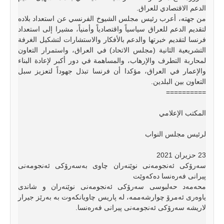
الدعم الاقتصادي للعراق.
من جهته، أعرب رئيس مجلس الشيوخ الفرنسي عن استعداد بلاده
لتقديم الدعم للعراق سياسياً واقتصادياً وأمنياً، مشيرا إلى استعداد
فرنسا لتقديم خبرتها والدعم بالأفكار والاستشارات لتشكيل الغرفة
التشريعية الثانية (مجلس الاتحاد) في العراق، واستمرار التعاون
لمحاربة التطرف والإرهاب، والمساهمة في دور أكبر لإعادة البناء
والإعمار في العراق، مؤكدا أن فرنسا تبذل جهوداً لتعزيز سبل
التعاون بين البلدين.
==========
المكتب الإعلامي
لرئيس مجلس النواب
23 حزيران 2021
سەرۆکی ئەنجومەنی نوێنەران چاوی بەسەرۆکی ئەنجومەنی
پیرانی فەرەنسا دەکەوێت
محەمەد حەلبوسی سەرۆکی ئەنجومەنی نوێنەران و شاندی
یاوەری ئەمرۆ چوارشەممە، لە پاریس چاویانکەوت بە بەرێز جیرار
لاریشە سەرۆکی ئەنجومەنی پیرانی فەرەنسا.