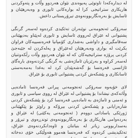
لە دیدارەکەدا تاوتوێی پەیوەندی نێوان هەردوو وڵات و پتەوکردنی
هاریکاری ستراتیجی کرا لە بوارەکانی ئابوری و وەبەرهێنان و
ئاسایش بۆ بەرەنگاربوونەوەی تیرۆریستانی داعش.
سەرۆکی ئەنجومەنی نوێنەران تەئکیدی کردەوە لەسەر گرنگی
پشتیوانی لە عێراق لەرووی ئاسایش و ئابوری لەپێناو بەدیهێنانی
سەقامگیری و داواشی بەشداری کۆمپانیا فەرەنسییەکان فراوان
بکرێت لە بواری وەبەرهێنان لەعێراق و پەلەکردن لە جێبەجێ
کردنی پرۆژە ستراتیجیەکان کە لە نێوان هەردوو وڵات رڵکەوتنیان
لەسەر کراوە و بەرێزیان ئاماژەشی بە گرنگی کردنەوەی بارەگای
ئاژانسی فەرەنسا بۆ گەشەپێدان کرد لە بەغدا بەمەبەستی
ئاسانکاری و پێشکەش کردنی پشتیوانی ئابوری بۆ عێراق.
لای خۆیەوە سەرۆکی ئەنجومەنی پیرانی فەرەنسا ئامادەیی
وڵاتەکەی نیشاندا بۆ پشتیوانی لە عێراق لە رووی سیاسی و ئابوری
و ئەمنی و ئاماژەی بە ئامادەیی فەرەنسا کرد بۆ پێشکەش کردنی
شارەزایانی و پێشکەش کردنی بیرۆکە و راوێژ بۆ پێکهێنانی
ژورێکی یاسادانی دووەم ( ئەنجومەنی یەکێتی) لە عێراق و
بەردەوامی هاریکاری بۆ بەرەنگاربوونەوەی توندڕەوی و تیرۆر و
بەسداربوونی زیاتر لە بنیاتنان و ئاوەدانکردنەوەی عێراق،
تەئکیدیشی کردەوە کە فەرەنسا هەموو هەوڵێکی خۆی دەخاتە