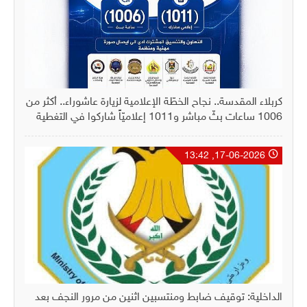
كربلاء المقدسة.. نجاح الخطّة الإعلامية لزيارة عاشوراء.. أكثر من
1006 ساعات بثّ مباشر و1011 إعلاميّاً شاركوا في التغطية
17-06-2026, 13:42
الداخلية: توقيف ضابط ومنتسبين اثنين من مرور النجف بعد