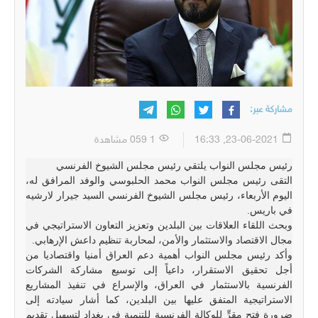
مشاركة عبر:
23-06-2021, 16:33
1 059 مشاهدة
رئيس مجلس النواب يلتقي رئيس مجلس الشيوخ الفرنسي
التقى رئيس مجلس النواب محمد الحلبوسي والوفد المرافق له،
اليوم الأربعاء، رئيس مجلس الشيوخ الفرنسي السيد جيرار لارشيه
في باريس.
وبحث اللقاء العلاقات بين البلدين وتعزيز التعاون الاستراتيجي في
مجال الاقتصاد والاستثمار والأمن، لمحاربة تنظيم داعش الإرهابي.
وأكد رئيس مجلس النواب أهمية دعم العراق أمنيا واقتصاديا من
أجل تحقيق الاستقرار، داعياً إلى توسيع مشاركة الشركات
الفرنسية بالاستثمار في العراق، والإسراع في تنفيذ المشاريع
الاستراتيجية المتفق عليها بين البلدين، كما أشار سيادته إلى
ضرورة فتح مقرٍّ للوكالة الفرنسية للتنمية في بغداد لتسهيل تقديم