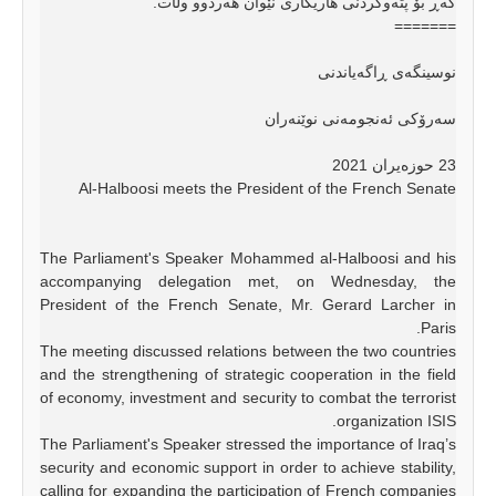
گەڕ بۆ پتەوکردنی هاریکاری نێوان هەردوو وڵات.
=======
نوسینگەی ڕاگەیاندنی
سەرۆکی ئەنجومەنی نوێنەران
23 حوزەیران 2021
‏The Parliament's Speaker Mohammed al-Halboosi and his
accompanying delegation met, on Wednesday, the
President of the French Senate, Mr. Gerard Larcher in
Paris.
‏The meeting discussed relations between the two countries
and the strengthening of strategic cooperation in the field
of economy, investment and security to combat the terrorist
organization ISIS.
‏The Parliament's Speaker stressed the importance of Iraq’s
security and economic support in order to achieve stability,
calling for expanding the participation of French companies