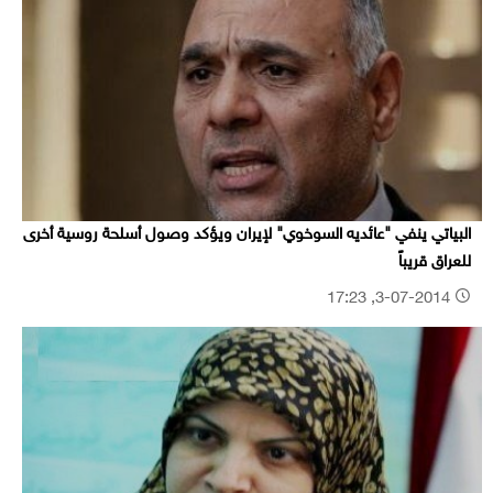
البياتي ينفي "عائديه السوخوي" لإيران ويؤكد وصول أسلحة روسية أخرى
للعراق قريباً
3-07-2014, 17:23