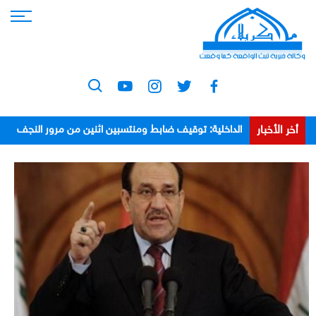
أخر الأخبار
الداخلية: توقيف ضابط ومنتسبين اثنين من مرور النجف
بعد اعتدائهم على مواطن