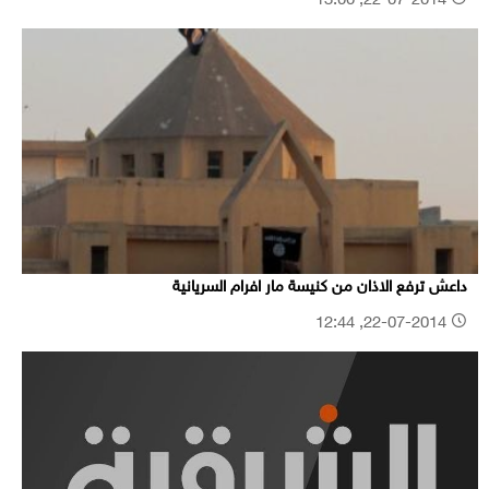
22-07-2014, 13:00
داعش ترفع الاذان من كنيسة مار افرام السريانية
22-07-2014, 12:44