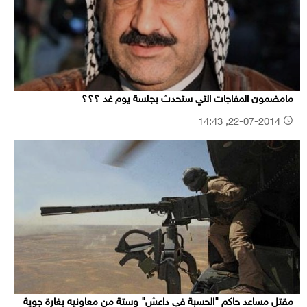
مامضمون المفاجات التي ستحدث بجلسة يوم غد ؟؟؟
22-07-2014, 14:43
مقتل مساعد حاكم "الحسبة في داعش" وستة من معاونيه بغارة جوية