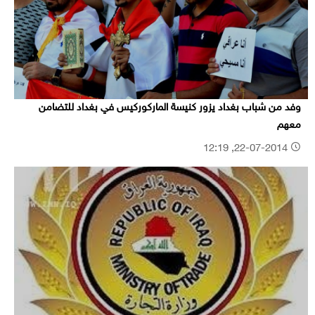
وفد من شباب بغداد يزور كنيسة الماركوركيس في بغداد للتضامن
معهم
22-07-2014, 12:19