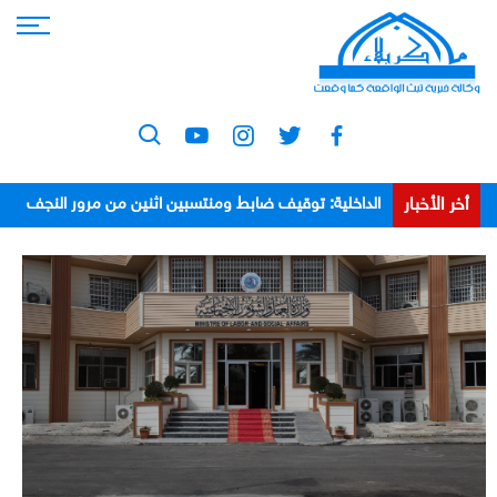
أخر الأخبار
الداخلية: توقيف ضابط ومنتسبين اثنين من مرور النجف
بعد اعتدائهم على مواطن