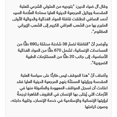
وقال آل ضياء الدين: "بتوجيه من المتولي الشرعي للعتبة
المقدسة ووكيل المرجعية الدينية العليا سماحة العلّامة السيد
أحمد الصافي انطلقت قافلة المواد الغذائية والدوائية الأولى
المتبرع بها من الشعب العراقي الكريم إلى الشعب الإيراني
المظلوم".
وأوضح أنّ "القافلة تضمّ 38 شاحنة محمّلة بـ690 طنًّا من
المساعدات الإنسانية، تشمل 670 طنًّا من المواد الغذائية
الأساسية، إلى جانب 20 طنًّا من المستلزمات الطبية
الضرورية".
وأضاف أنّ "هذا الموقف ليس طارئًا على سياسة العتبة
المقدسة ورؤيتها المستنّة بنهج المرجعية الدينية العليا فقد
اعتادت أن تسجل المواقف المعهودة والمأمولة منها في
الأزمات التي يُبتلى بها الإنسان في الظروف القاهرة ترجمةً
لرؤيتها الإنسانية والإسلامية في خدمة الإنسان، وتلبية حاجته،
وصون كرامتها