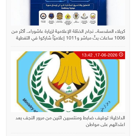
كربلاء المقدسة.. نجاح الخطّة الإعلامية لزيارة عاشوراء.. أكثر من
1006 ساعات بثّ مباشر و1011 إعلاميّاً شاركوا في التغطية
17-06-2026, 13:42
الداخلية: توقيف ضابط ومنتسبين اثنين من مرور النجف بعد
اعتدائهم على مواطن