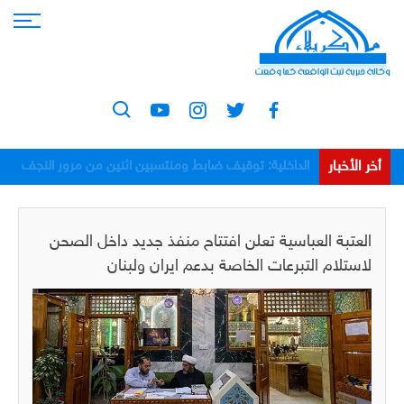
أخر الأخبار
الداخلية: توقيف ضابط ومنتسبين اثنين من مرور النجف
بعد اعتدائهم على مواطن
العتبة العباسية تعلن افتتاح منفذ جديد داخل الصحن
لاستلام التبرعات الخاصة بدعم ايران ولبنان