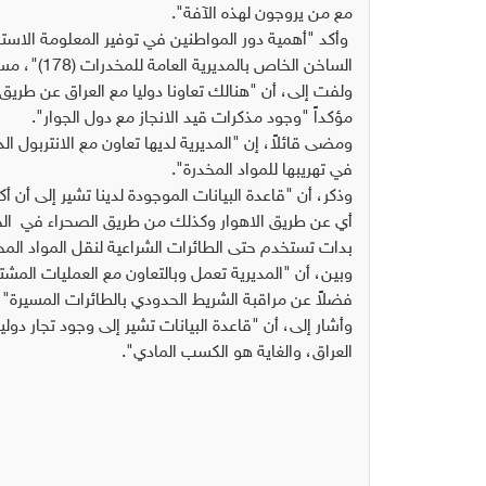
مع من يروجون لهذه الآفة".
وأكد "أهمية دور المواطنين في توفير المعلومة الاست
الساخن الخاص بالمديرية العامة للمخدرات (178)"، مستدركاً بالقول: إن "هوية المتصل ستبقى سرية".
ولفت إلى، أن "هنالك تعاونا دوليا مع العراق عن طريق 
مؤكداً "وجود مذكرات قيد الانجاز مع دول الجوار".
ومضى قائلاً، إن "المديرية لديها تعاون مع الانتربول ا
في تهريبها للمواد المخدرة".
وذكر، أن "قاعدة البيانات الموجودة لدينا تشير إلى أن
أي عن طريق الاهوار وكذلك من طريق الصحراء في الجه
بدات تستخدم حتى الطائرات الشراعية لنقل المواد المخ
وبين، أن "المديرية تعمل وبالتعاون مع العمليات المش
فضلاً عن مراقبة الشريط الحدودي بالطائرات المسيرة"،
وأشار إلى، أن "قاعدة البيانات تشير إلى وجود تجار دو
العراق، والغاية هو الكسب المادي".