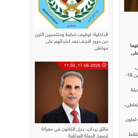
الداخلية: توقيف ضابط ومنتسبين اثنين
من مرور النجف بعد اعتدائهم على
الأمنية لمكافحة تجارة المخدرات خلال النصف الأول من عام 2022، وفيما
مواطن
على
17-06-2026, 11:50
ب
وطرق ومناطق دخول المواد المخدرة، وأكثر المواد انتشارا بالعراق"، مبيناً أن "الفئة المستهدفة الأكبر هي الشباب بأعممار تتراوح بين 18-
حقة
بالتجارة والترويج والتعاطي،
تعاون
فائق زيدان.. رجل القانون في معركة
تلاط
ترسيخ الدولة العراقية