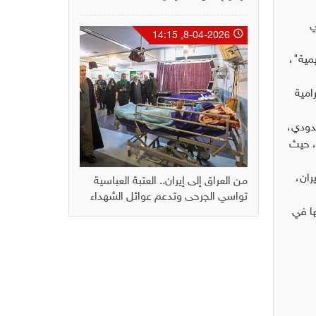
ي
8-04-2026, 14:15
مية"،
امية
حدودي،
، حيث
ران،
من العراق إلى إيران.. العتبة العباسية
تواسي الجرحى وتدعم عوائل الشهداء
ها في