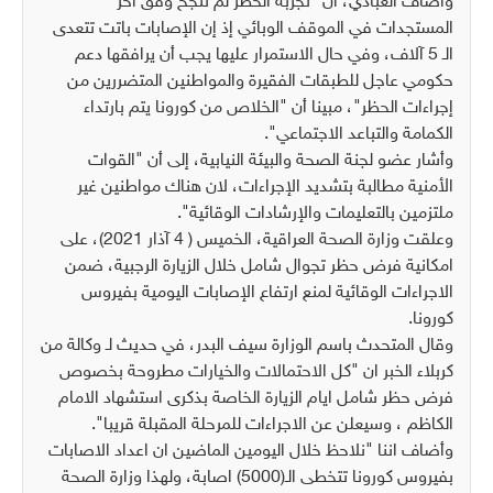
وأضاف العبادي، أن "تجربة الحظر لم تنجح وفق اخر
المستجدات في الموقف الوبائي إذ إن الإصابات باتت تتعدى
الـ 5 آلاف، وفي حال الاستمرار عليها يجب أن يرافقها دعم
حكومي عاجل للطبقات الفقيرة والمواطنين المتضررين من
إجراءات الحظر"، مبينا أن "الخلاص من كورونا يتم بارتداء
الكمامة والتباعد الاجتماعي".
وأشار عضو لجنة الصحة والبيئة النيابية، إلى أن "القوات
الأمنية مطالبة بتشديد الإجراءات، لان هناك مواطنين غير
ملتزمين بالتعليمات والإرشادات الوقائية".
وعلقت وزارة الصحة العراقية، الخميس ( 4 آذار 2021)، على
امكانية فرض حظر تجوال شامل خلال الزيارة الرجبية، ضمن
الاجراءات الوقائية لمنع ارتفاع الإصابات اليومية بفيروس
كورونا.
وقال المتحدث باسم الوزارة سيف البدر، في حديث لـ وكالة من
كربلاء الخبر ان "كل الاحتمالات والخيارات مطروحة بخصوص
فرض حظر شامل ايام الزيارة الخاصة بذكرى استشهاد الامام
الكاظم ، وسيعلن عن الاجراءات للمرحلة المقبلة قريبا".
وأضاف اننا "نلاحظ خلال اليومين الماضين ان اعداد الاصابات
بفيروس كورونا تتخطى الـ(5000) اصابة، ولهذا وزارة الصحة