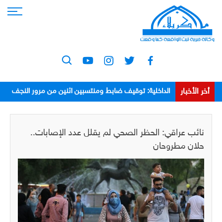
أخر الأخبار
الداخلية: توقيف ضابط ومنتسبين اثنين من مرور النجف
بعد اعتدائهم على مواطن
نائب عراقي: الحظر الصحي لم يقلل عدد الإصابات..
حلان مطروحان