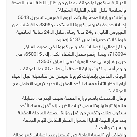
العراقية سيكون لها موقف معلن من خلال اللجنة العليا للصحة
والسلامة خلال الأيام القليلة المقبلة".
وأعلنت وزارة الصحة والبيئة، اليوم الخميس، تسجيل 5043
إصابة جديدة بفيروس كورونا المستجد، و3396 حالة شفاء من
الفيروس التاجي، و24 حالة وفاة، خلال الـ 24 ساعة الماضية
فيما كانت حصيلة أمس 5137 إصابة.
وبلغ إجمالي الإصابات بفيروس كورونا في عموم العراق
713994، بينما ارتفع معدل الشفاء الكلي إلى 650015، في
حين بلغ إجمالي عدد الوفيات في العراق 13507.
ويوم أمس، ذكرت وزارة الصحة، أن هناك تقييما للموقف
الوبائي الخاص بإصابات كورونا سيعلن عن تفاصيله قبل انتهاء
أيام الحظر الثلاثة مساء الأحد المقبل لتحديد كيفية التعامل مع
الموقف".
وقال المتحدث باسم وزارة الصحة سيف البدر في مقابلة
متلفزة تابعتها وكالة من كربلاء الخبر ، إنه "قبل مساء الأحد
سيكون هناك وتقييم من قبل وزارة الصحة للمرحلة المقبلة
بعد قرار اللجنة العليا استمرار الحظر الشامل لأيام الجمعة
والسبت والأحد".
واضاف أن "السمة العامة هي تسجيل عدد إصابات كبير وحالة