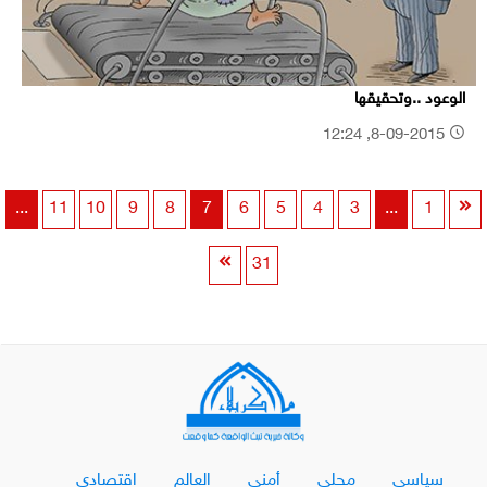
الوعود ..وتحقيقها
8-09-2015, 12:24
...
11
10
9
8
7
6
5
4
3
...
1
31
سياسي
محلي
أمني
العالم
اقتصادي