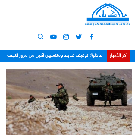
أخر الأخبار
الداخلية: توقيف ضابط ومنتسبين اثنين من مرور النجف
بعد اعتدائهم على مواطن