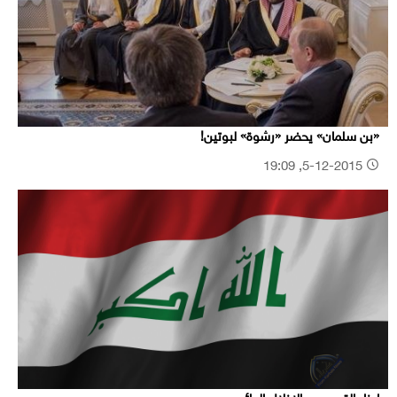
«بن سلمان» يحضر «رشوة» لبوتين!
5-12-2015, 19:09