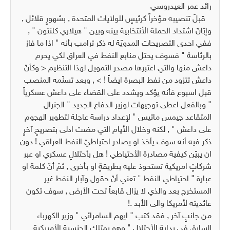
رائد عمر العيدروسي
قبلَ تنصيبه مؤخراً كرئيسٍ للولايات المتحدة , بشهورٍ قلائل ,
وإبّانَ اشتداد الحملة الأنتخابية بينه وبين " هيلاري كلنتون " ,
ففي احدى التصريحات المدويّة له ذكر ترامب بأنه " اذا ما فاز
بالرئاسة " فسوف يحتل منابع النفط في العراق لكي يحرم
داعش منها والتي اعتبرها مصدر التمويل لهذا التنظيم < وكأنّ
داعش تتزود من نفط البصرة ايضاً ! > , وبعد تسنّمه المنصب
قبل اسبوع فأنه يؤكد ويشدد على القضاء على داعش عسكرياً
" وبالفعل اعطى توجيهات لوزير الدفاع الجديد " الجنرال
المتقاعد جيمس ماتيس " لإعداد دراسة عاجلة لتطوير الهجوم
على داعش " , لكنه وخلال الأيام التي مضت ادلى بتصريحٍ آخرٍ
ذكر فيه أنه سوف يأخذ او يصادر احتياطيّ النفط العراقي ! دون
ان يبيّن كيفية مصادرة الأحتياطي ! هل بأحتلالٍ عسكري او عبر
شركاتٍ امريكية تستحوذ عليه بطريقةٍ او بأخرى , ثمّ أنّ كلمة او
عبارة " احتياطي النفط " تعني أنّ حقول وآبار النفط غير
المستخرج بعد والذي لا يزال قابعاً تحت الأرض , سوف تكون
عائديته لأمريكا والى الأبد .!
من جانبٍ آخر , فقد كتب " ايهم السامرائي " وزير الكهرباء
السابق في بداية الأحتلال " وهو يمتلك الجنسية الأمريكية