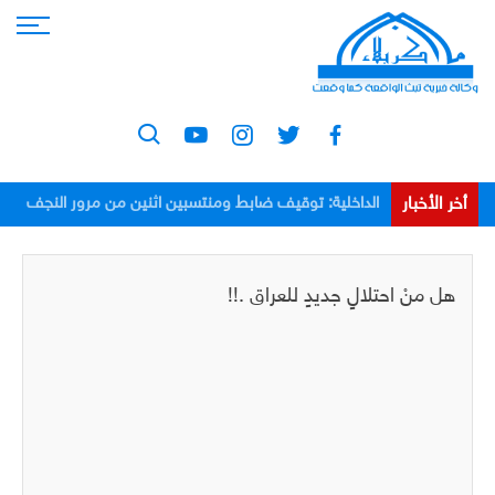
أخر الأخبار
الداخلية: توقيف ضابط ومنتسبين اثنين من مرور النجف
بعد اعتدائهم على مواطن
هل منْ احتلالٍ جديدٍ للعراق .!!