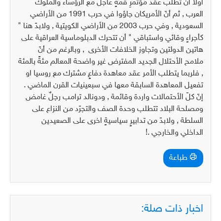
اولاً أن تطلب عقد مؤتمرِ قمةٍ عاجل مع الرؤساء والملوك
العرب , ثم أنّ الأمريكان جاؤوا في حرب 1991 من الأراضي
السعودية , وفي حرب 2003 من الأراضي الكويتية , ولابدّ هنا "
كأجراءٍ وقائي واستباقي " أن تتحرك الدبلوماسية العراقية على
هاتين الدولتين وتجاوز الخلافات الأخرى , وبالرغم من أنّ
ملامح الأحتلال الجديد المفترض غير واضحة المعالم مئةً بالمئة
, فلربما يتطلب الأمر عقد معاهدة دفاعٍ مشترك مع روسيا او
تفعيل المعاهدة السابقة معها في سبعينيات القرن الماضي .
إنّ كلّ الأحتمالات واردة وقائمة , ودونالد ترامب رجلٌ غامض
ومصلحة البلاد تتطلب وحدة الصف والتجرّد من النزاع على
السلطة , ولابدّ من تدابيرٍ سياسيةٍ اخرى على الصعيدين
الداخلي والخارجي .!
طباعة
اخبار ذات صلة: