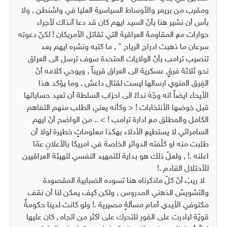
ومقرب من بريمر والأوساط السياسية العليا في واشنطن , ولا
بأس أن نشير هنا بأنّ السيد ايهم كان قد دعا آنذاك لأجراء
حوارات مع المقاومة العراقية التي تقاتل الأمريكان ! لكنّ دعوته
سرعان ما ذهبت ادراج الرياح " , ما كتبه ونشره ايهم بعد
تنصيب ترامب بأنّ الولايات المتحدة سوف ترسل الى العراق
نحو ثلاثة فرقٍ عسكرية الى العراق قريباً , ويوحي كلامه أنّ
الفِرق المنوي ارسالها ليست لقتال داعش , وما يؤكد هذا
الأيحاء ايضاً انه وجّهَ نداءً الى احزاب السلطة أن تعيد حساباتها
قبل خوضها الأنتخابات ! < وكأنه يعني الطلب منهم التفاهم
الكامل والمطلق مع ادارة ترامب ! > .. من الواضح أنّ ايهم
السامرائي لا يستطيع الأدلاء بهكذا معلوماتٍ خطيرة لولا أن
طلبت منه او كلّفته الدوائر الخاصة في امريكا بالأعلانِ عمّا
اعلنه .! , ولعلّ ذلك هو بداية للتمهيد النفسي لتهيئة العراقيين
للأحتلال القادم .!
لا ريبَ أنّ كلّ ماذكرناه هنا تسوده الضبابية المقصودة
والتشويش الذهني المدروس , ولكن كيف يمكن لنا أن نقف
مكتوفي الأيدي أمام مسألةٍ مصيرية .! ولو كانت لدينا حكومةٌ
قويّة لبادرت على الفور للتحرك على اكثر من اتجاه , كان عليها