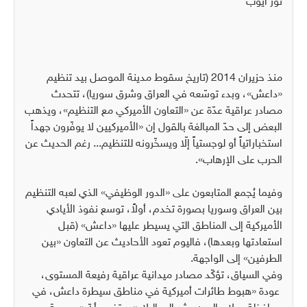
نور أيوب
منذ حزيران 2014 (تاريخ سقوط مدينة الموصل بيد تنظيم
«داعش»، وبدء توسّعه في العراق وشرق سوريا)، تتحدث
مصادر عراقية عدّة عن «التعاون الأميركي مع التنظيم»، ويذهب
البعض إلى حدّ المبالغة بالقول إن «الأميركيين لا يوفّرون جهداً
استخباراتياً أو لوجستياً إلّا ويسخّرونه للتنظيم... رغم الحديث عن
الحرب على الإرهاب».
وفيما يُجمع المتابعون على «الدور الوظيفي» الذي لعبه التنظيم
بين العراق وسوريا بصورة تخدم، أولاً، توسع نفوذ الأيادي
الأميركية إلى المناطق التي يسيطر عليها «داعش» (قبل
استعادتها وبعدها)، فاليوم تعود الأحاديث عن التعاون «بين
الطرفين» إلى الواجهة.
وفي السياق، تؤكّد مصادر ميدانية عراقية رفيعة المستوى،
عودة «هبوط طائرات أميركية في مناطق سيطرة داعش، في