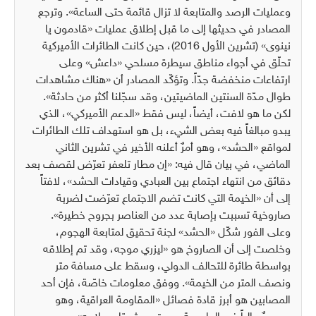
وعمليات الرصد والمتابعة لا تزال قائمة حتى الساعة». وترجع
المصادر في حديثها إلى ما قبل إطلاق عمليات «قادمون يا
نينوى» (تشرين الأول 2016)، حين كانت الطائرات الأميركية
تحلّق في أجواء مناطق سيطرة مسلحي «داعش» وعلى
ارتفاعات منخفضة جدّاً. وتؤكّد المصادر أن «هناك مشاهدات
طوال مدّة السنتين الماضيتين، وقد سجّلنا أكثر من حادثة».
لكن ما هو لافت، أيضاً، ليس فقط «الدعم الأميركي»، الذي
يبدو مبالغاً فيه بعض الشيء، بل هو استهداف تلك الطائرات
لمواقع «الحشد»، وهو أمرٌ أعلنه الأخير في تشرين الثاني
الماضي، في بيان قال فيه: «إن مطار تلعفر تعرّض لقصف بعد
دقائق من انتهاء اجتماع بين العبادي وقيادات الحشد»، لافتاً
إلى أن «الخيمة التي كانت تضم الاجتماع تعرّضت لضربة
صاروخية تسببت بإصابة عدد من العناصر بجروح خطيرة».
وعلى الفور شكّل «الحشد» لجنة تحقيق لمتابعة الهجوم،
وخلصت إلى أن الصاروخ هو «ليزري موجه، وقد تم إطلاقه
بواسطة طائرة للتحالف الدولي، وسقط على مسافة متر
ونصف المتر من الخيمة». ووفق معلومات خاصّة، فإن أحد
المصابين هو أبرز قادة فصائل «المقاومة العراقية، وهو