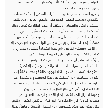
بالتزامن مع تحليق الطائرات الأميركية بارتفاعات منخفضة،
وفق مصادر متابعة للحدث.
وتعزو المصادر سبب هبوط الطائرات المتكرر إلى أن «مسلحي
التنظيم، وبسبب الحصار المفروض عليهم، يعانون من نقص
السلاح والعتاد والطعام، ويُعتقد أن هذه الطائرات تحمل مؤنة
قُدّمت إليهم». وتضيف أن «استخبارات الجيش العراقي
لاحظت ذلك، وعملت على متابعة الموضوع، وأعدّت تقريراً
مفصّلاً رُفع إلى مكتب رئيس مجلس الوزراء حيدر العبادي»، إلا
أن الأخير وفريقه الخاص «لم يعيرا اهتماماً لذلك، وعمدا إلى
تجاهل التقرير وعدم الردّ على الجهة المرسلة حتى».
وتؤكّد المصادر أن عدداً من الشخصيات السياسية خاطب
«القائد العام للقوات المسلحة، ولأكثر من مرّة، إلا أن ردّ
الحكومة اتّسم بالنفي والإنكار لوجود حالة كهذه»، لافتةً إلى أن
القوى السياسية «لن تسكت عن هذا الموضوع وستعمل على
إثارته مجدّداً داخل البرلمان كي لا تذهب دماء الشهداء نتيجة
هذا التمادي الأميركي والإهمال والصمت الحكوميين».
وفيما لا تزال الحادثة في إطار الأخذ والرد في العراق، فإن
مصادر قيادية في «المقاومة العراقية» لا تنفي احتمال وقوع
مثل هذه الحوادث، خصوصاً أن «السجل الأميركي حافلٌ لدينا،