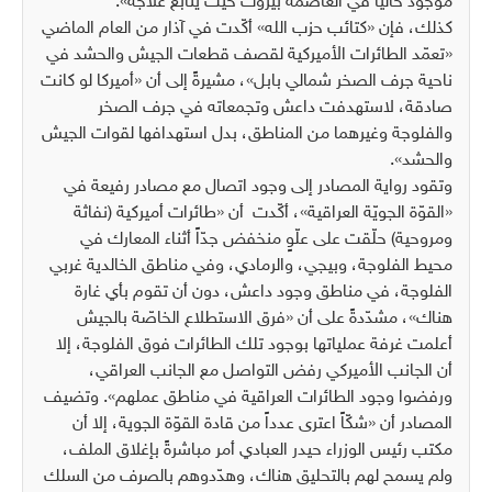
موجودٌ حالياً في العاصمة بيروت حيث يتابع علاجه».
كذلك، فإن «كتائب حزب الله» أكّدت في آذار من العام الماضي
«تعمّد الطائرات الأميركية لقصف قطعات الجيش والحشد في
ناحية جرف الصخر شمالي بابل»، مشيرةً إلى أن «أميركا لو كانت
صادقة، لاستهدفت داعش وتجمعاته في جرف الصخر
والفلوجة وغيرهما من المناطق، بدل استهدافها لقوات الجيش
والحشد».
وتقود رواية المصادر إلى وجود اتصال مع مصادر رفيعة في
«القوّة الجويّة العراقية»، أكّدت أن «طائرات أميركية (نفاثة
ومروحية) حلّقت على علّوٍ منخفض جدّاً أثناء المعارك في
محيط الفلوجة، وبيجي، والرمادي، وفي مناطق الخالدية غربي
الفلوجة، في مناطق وجود داعش، دون أن تقوم بأي غارة
هناك»، مشدّدةً على أن «فرق الاستطلاع الخاصّة بالجيش
أعلمت غرفة عملياتها بوجود تلك الطائرات فوق الفلوجة، إلا
أن الجانب الأميركي رفض التواصل مع الجانب العراقي،
ورفضوا وجود الطائرات العراقية في مناطق عملهم». وتضيف
المصادر أن «شكّاً اعترى عدداً من قادة القوّة الجوية، إلا أن
مكتب رئيس الوزراء حيدر العبادي أمر مباشرةً بإغلاق الملف،
ولم يسمح لهم بالتحليق هناك، وهدّدوهم بالصرف من السلك