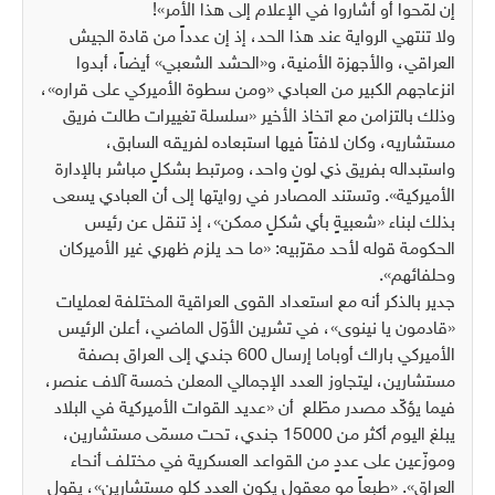
إن لمّحوا أو أشاروا في الإعلام إلى هذا الأمر»!
ولا تنتهي الرواية عند هذا الحد، إذ إن عدداً من قادة الجيش
العراقي، والأجهزة الأمنية، و«الحشد الشعبي» أيضاً، أبدوا
انزعاجهم الكبير من العبادي «ومن سطوة الأميركي على قراره»،
وذلك بالتزامن مع اتخاذ الأخير «سلسلة تغييرات طالت فريق
مستشاريه، وكان لافتاً فيها استبعاده لفريقه السابق،
واستبداله بفريق ذي لونٍ واحد، ومرتبط بشكلٍ مباشر بالإدارة
الأميركية». وتستند المصادر في روايتها إلى أن العبادي يسعى
بذلك لبناء «شعبيةٍ بأي شكلٍ ممكن»، إذ تنقل عن رئيس
الحكومة قوله لأحد مقرّبيه: «ما حد يلزم ظهري غير الأميركان
وحلفائهم».
جدير بالذكر أنه مع استعداد القوى العراقية المختلفة لعمليات
«قادمون يا نينوى»، في تشرين الأوّل الماضي، أعلن الرئيس
الأميركي باراك أوباما إرسال 600 جندي إلى العراق بصفة
مستشارين، ليتجاوز العدد الإجمالي المعلن خمسة آلاف عنصر،
فيما يؤكّد مصدر مطّلع أن «عديد القوات الأميركية في البلاد
يبلغ اليوم أكثر من 15000 جندي، تحت مسمّى مستشارين،
وموزّعين على عددٍ من القواعد العسكرية في مختلف أنحاء
العراق». «طبعاً مو معقول يكون العدد كلو مستشارين»، يقول