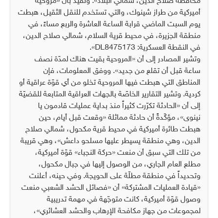
محافظة صلاح الدين، شمالي البلاد». وتفيد بأنّ «مروحية
أميركية من طراز شينوك، والتي تستخدم للنقل الثقيل، هبطت
يوم السبت الماضي قرابة الساعة العاشرة والربع مساءً، في
منطقة الجزيرة، في محيط قرية السلام، شمالي صلاح الدين،
في النقطة العسكرية: DL8475173».
وتشير المصادر إلى أن «المروحية بقيت هناك لمدّة نصف
ساعة قبل أن تقلع من جديد». ووفق المعلومات، فإن
المناطق التي هبطت فيها المروحية تخلو من أي قوّة عراقية أو
كردية. وتشير التقارير الخاصّة بالجهات العراقية المتابعة للقضيّة
إلى أن «الحادثة تكرّرت كثيراً منذ بداية عمليات قادمون يا
نينوى»، مؤكّدةً أن حادثة مماثلة «وقعت قبل أيام، حين
هبطت طائرة أميركية في محيط قرية مكحول، شمالي صلاح
الدين، وهي منطقة يسيطر عليها مسلحو داعش»، وهي قريبة
من تلك التي سبق أن منعت «حركة النجباء» قوّة أميركية،
مطلع العام الجاري، من الوصول إليها في جبال مكحول،
وتحديداً في منطقة مطلّة على الحويجة. وفي حينه، أعلنت
«قيادة العمليات المشتركة» أن «فصائل الحشد الشعبي منعت
وصول قوّة أميركية، كانت متوجّهة في مهمة تدريبية
لمجموعات من جهاز مكافحة الإرهاب والحشد العشائري»،