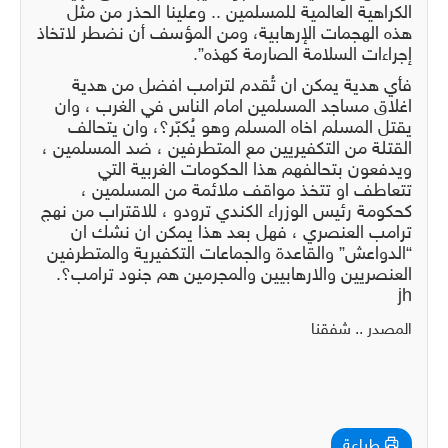
الكراهية العالمية للمسلمين .. وعلينا الحذر من مثل
هذه الهجمات الإرهابية، ومن المؤسف أن نضطر لاتخاذ
إجراءات السلامة الصارمة كهذه”.
فأي هدية يمكن ان تُقدم لترامب افضل من هدية
اغلاق مساجد المسلمين امام الناس في الغرب ، وان
يقتل المسلم اخاه المسلم وهو يُكبّر؟، وان يتحالف
القتلة من التكفيريين مع المتطرفين ، ضد المسلمين ،
ويدفعون بتحالفهم هذا الحكومات الغربية التي
تتعاطف او تتخذ مواقف ملائمة من المسلمين ،
كحكومة رئيس الوزراء الكندي ترودو ، للاقتراب من نهج
ترامب العنصري ، فهل بعد هذا يمكن ان نشك ان
“الدواعش” والقاعدة والجماعات التكفيرية والمتطرفين
العنصريين والارهابيين والمجرمين هم جنود ترامب؟.
jh
المصدر .. شفقنا
طباعة