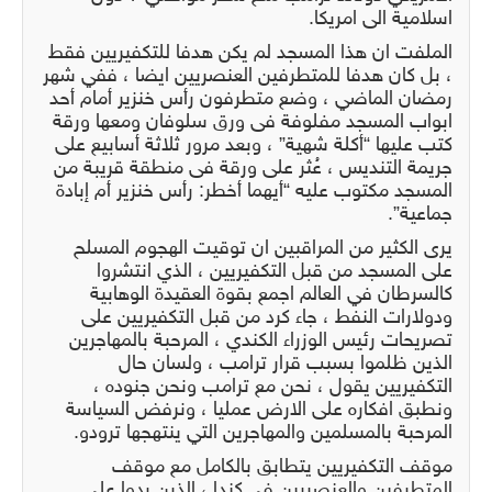
اسلامية الى امريكا.
الملفت ان هذا المسجد لم يكن هدفا للتكفيريين فقط
، بل كان هدفا للمتطرفين العنصريين ايضا ، ففي شهر
رمضان الماضي ، وضع متطرفون رأس خنزير أمام أحد
ابواب المسجد مفلوفة فى ورق سلوفان ومعها ورقة
كتب عليها “أكلة شهية” ، وبعد مرور ثلاثة أسابيع على
جريمة التنديس ، عُثر على ورقة فى منطقة قريبة من
المسجد مكتوب عليه “أيهما أخطر: رأس خنزير أم إبادة
جماعية”.
يرى الكثير من المراقبين ان توقيت الهجوم المسلح
على المسجد من قبل التكفيريين ، الذي انتشروا
كالسرطان في العالم اجمع بقوة العقيدة الوهابية
ودولارات النفط ، جاء كرد من قبل التكفيريين على
تصريحات رئيس الوزراء الكندي ، المرحبة بالمهاجرين
الذين ظلموا بسبب قرار ترامب ، ولسان حال
التكفيريين يقول ، نحن مع ترامب ونحن جنوده ،
ونطبق افكاره على الارض عمليا ، ونرفض السياسة
المرحبة بالمسلمين والمهاجرين التي ينتهجها ترودو.
موقف التكفيريين يتطابق بالكامل مع موقف
المتطرفين والعنصريين في كندا ، الذين ردوا على