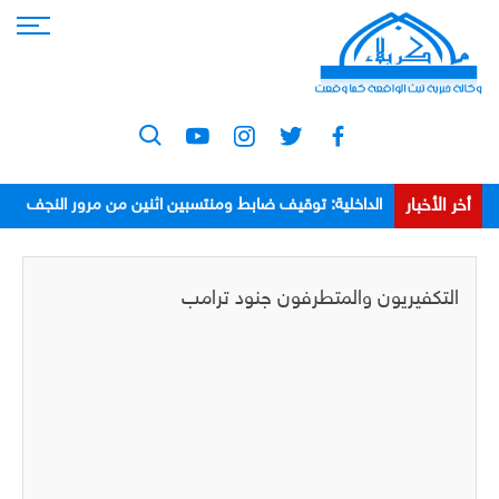
أخر الأخبار
الداخلية: توقيف ضابط ومنتسبين اثنين من مرور النجف
بعد اعتدائهم على مواطن
التكفيريون والمتطرفون جنود ترامب