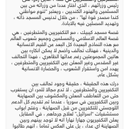
رئيس وزرائهم ، الذي اختار عددا من وزرائه من بين
المسلمين والهنود الكنديين ، ويعتبر “تنوع مواطني
كندا مصدر قوة لها” ، من خلال تدنيس المسجد ذاته ،
وتهديد المصلين فيه بالابادة.
قصة مسجد كيبيك ، مع التكفيريين والمتطرفين ، هي
قصة العالم الاسلامي والمسلمين وجميع شعوب العالم
مع هذه النماذج البعيدة كل البعد عن القيم الانسانية
والدينية ، فهناك تحالف واضح لا يمكن انكاره بين
هاتين المجموعتين رغم عدائها الظاهري ، فهذا التحالف
غير المقدس وغير المعلن بين التكفيريين والمتطرفين ،
يهدد امن واستقرار الشعوب ، والحضارة الانسانية
بشكل عام.
درك هذه الحقيقة ، حقيقة وجود تحالف بين
التكفيريين والمتطرفين ، لا تدع مجالا للمرء ان يستغرب
حتى من التعاطف المعلن والمكشوف بين الصهاينة
وبين التكفيريين في سوريا ، عندما تم تقديم كل الدعم
اللوجستي للتكفريين من قبل الصهاينة ، وفتح ابواب
مستشفيات “اسرائيل” لعلاج جرحاهم ، في المقابل
يعلن التكفيريون جهارا نهارا انه لا توجد بينهم وبين
الصهاينة اي عداء ، بل على العكس تماما ، انهم طالبوا