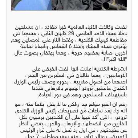
نقلت وكالات الانباء العالمية خبرا مفاده ، ان مسلحين
دخلا مساء الاحد الماضي 29 كانون الثاني ، مسجدا في
مقاطعة كيبيك الكندية ، وفتحا النار على المصلين وهم
يؤدون صلاة العشاء وقتلا 6 اشخاص واصابا ثمانية
اخرين اصابة بعضهم حرجة ، وهما يهتفان بصوت عال
“الله اكبر”!!.
الشرطة الكندية اعلنت انها القت القبض على
الارهابيين ، وهما طالبان في العشرين من العمر ،
احدهما من اصول مغربية ، بدوره وصف رئيس الوزراء
الكندي جاستين ترودو الهجوم بالارهابي منددا
باستهداف المسلمين وهم في دور العبادة.
رغم ان الخبر مؤلم جدا ولكن ما لا يقل ايلاما منه ، هو
انه جاء بعد ساعات من تصريحات رئيس الوزراء الكندي
ترودو ، التى أكد فيها على أن الكنديين يرحبون بكل
الفارين من الاضطهاد والإرهاب والحرب بغض النظر
عن عقيدتهم ، في اول رد فعل له على قرار الرئيس
الامريكي دونالد ترامب منع سفر مواطني 7 دول