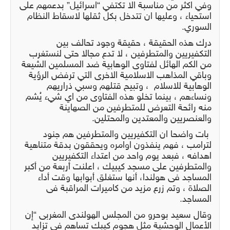
وفي اكثر من مناسبة الا تكتفي “اسرائيل” بدعمهم على
استحياء ، وعليها ان تتدخل بكل ثقلها لاسقاط النظام
السوري.
درك هذه الحقيقة ، حقيقة وجود تحالف بين
التكفيريين والمتطرفين ، لا تدع مجالا حتى لنستغرب
من الكم الهائل لفتاوى الوهابية ضد المسلمين الشيعة
وباقي المذاهب الاسلامية الاخرى التي ترفض الرؤية
الوهابية للاسلام ، وتبيح قتلهم وسبي ذراريهم
ونساءهم ، بينما تخلو هذه الفتاوى من اي شيء يُشم
منه رائحة التعرض للمتطرفين من الصهاينة
والعنصريين والمعتدين والمحتلين.
بات واضحا ان التكفيريين والمتطرفين هم جنود
لترامب ، فهم ينفذون اوامره ويحققون بدقة متناهية
اهدافه ، فبعد يوم واحد من اعتداء التكفيريين
والمتطرفين على مسجد كيبيك ، اعلنت أربعة من أكبر
المساجد فى هولندا، أنها ستغلق أبوابها وقت أداء
الصلاة ، وتم زرع مزيد من كاميرات المراقبة فى
المساجد.
وقال سعيد بوحرو من المجلس الهولندى المغربى “إن
الأعمال الوحشية مثل هجوم كيبك تساهم فى تزايد