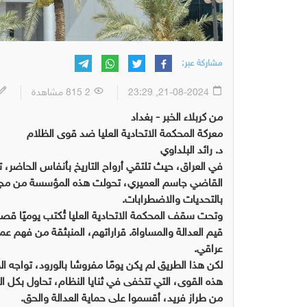
مشاركة عبر:
21-08-2024, 23:29
2 815 مشاهدة
من كربلاء الخبر - بغداد
معركة المحكمة الاتحادية العليا ضد قوى الظلام
د. رائد البلداوي
في العراق، حيث تلتقي أرواح التاريخ بأنفاس الحاضر،
القاضي جاسم العميري، تحولت هذه المؤسسة من مجرد ه
بالتحديات والاضطرابات.
وتحت سقف المحكمة الاتحادية العليا تُكتب يوميًا
قيم العدالة والمساواة. قراراتهم، المنبثقة من فهم عم
عراقي.
لكن هذا الطريق لم يكن يومًا مفروشا بالورود، تواجه ا
هذه القوى، التي تتخفى في ثنايا النظام، تحاول بكل ا
من طراز فريد، أقسموا على حماية العدالة والحق.