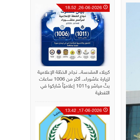
26-06-2026, 18:52
كربلاء المقدسة.. نجاح الخطّة الإعلامية
لزيارة عاشوراء.. أكثر من 1006 ساعات
بثّ مباشر و1011 إعلاميّاً شاركوا في
التغطية
17-06-2026, 13:42