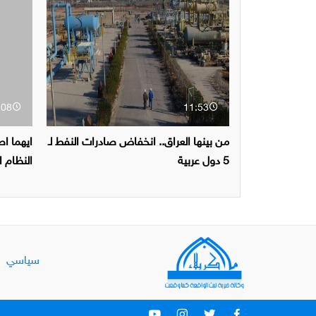
:08
11:53
من بينها العراق.. انخفاض صادرات النفط لـ
ايهما اص
5 دول عربية
النظام ا
سياسي