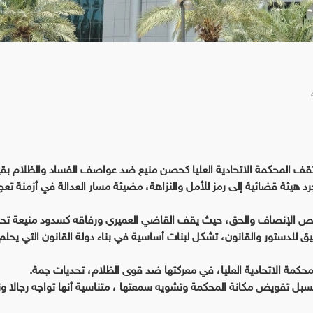
 تقف المحكمة الاتحادية العليا كحصن منيع ضد عواصف الفساد والظلام بقي
يئة قضائية إلى رمز للأمل والنزاهة، مضيئة مسار العدالة في أزمنة تعج
 قصص الإنصاف والحق، حيث يقف القاضي العميري ورفاقه كسدود منيعة تح
يق للدستور والقانون، تشكل لبنات أساسية في بناء دولة القانون التي يحلم 
لمحكمة الاتحادية العليا، في معركتها ضد قوى الظلام، تحديات جمة.
لسبل تقويض مكانة المحكمة وتشويه سمعتها ، متناسية أنها تواجه رجالا ون