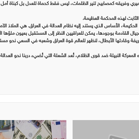
يري وفريقه كمصابيح تنير الظلمات، ليس فقط كحماة للعدل بل كبناة أمل
الثابت لهذه المحكمة العظيمة.
ا الحكيمة، الأساس الذي يستند إليه نظام العدالة في العراق. هي الملاذ الآ
يال القادمة بوجودها، يمكن للعراقيين النظر إلى المستقبل بعيون ملؤها ا
فة وقادتها الأبطال، لنظهر للعالم قوة العراق وشعبه في السعي نحو مست
المعركة النبيلة ضد قوى الظلام، تُعد الشعلة التي تُضيء دربنا نحو العدالة