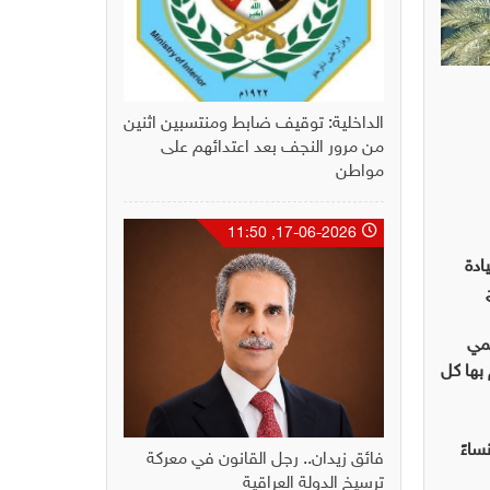
الداخلية: توقيف ضابط ومنتسبين اثنين
من مرور النجف بعد اعتدائهم على
مواطن
17-06-2026, 11:50
ادة
مي
بها كل
ساءً
فائق زيدان.. رجل القانون في معركة
ترسيخ الدولة العراقية