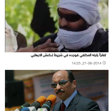
تفاجأ بابنه المختفي فوجده في شريط لـداعش الارهابي
21-06-2014, 14:25