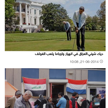
ديك شيني:العراق في انهيار واوباما يلعب الغولف
21-06-2014, 10:08