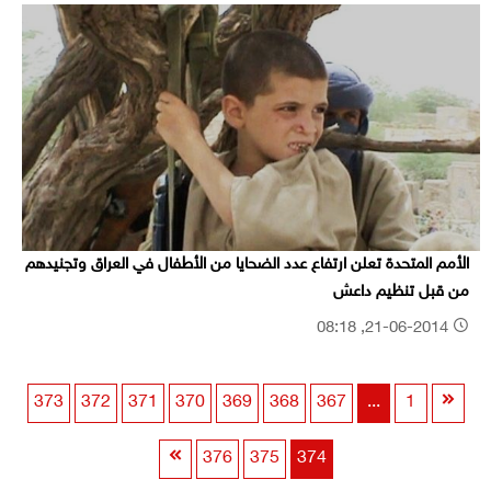
الأمم المتحدة تعلن ارتفاع عدد الضحايا من الأطفال في العراق وتجنيدهم
من قبل تنظيم داعش
21-06-2014, 08:18
373
372
371
370
369
368
367
...
1
376
375
374