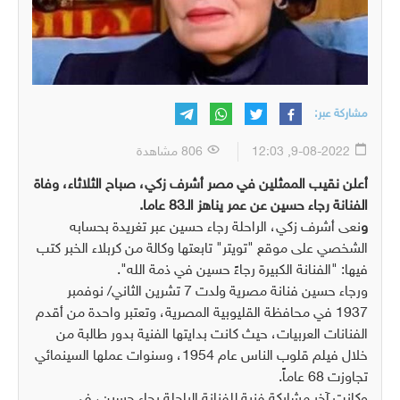
مشاركة عبر:
9-08-2022, 12:03
806 مشاهدة
أعلن نقيب الممثلين في مصر أشرف زكي، صباح الثلاثاء، وفاة
الفنانة رجاء حسين عن عمر يناهز الـ83 عاما.
و
نعى أشرف زكي، الراحلة رجاء حسين عبر تغريدة بحسابه
الشخصي على موقع "تويتر" تابعتها وكالة من كربلاء الخبر كتب
فيها: "الفنانة الكبيرة رجاءً حسين في ذمة الله".
ورجاء حسين فنانة مصرية ولدت 7 تشرين الثاني/ نوفمبر
1937 في محافظة القليوبية المصرية، وتعتبر واحدة من أقدم
الفنانات العربيات، حيث كانت بدايتها الفنية بدور طالبة من
خلال فيلم قلوب الناس عام 1954، وسنوات عملها السينمائي
تجاوزت 68 عاماً.
وكانت آخر مشاركة فنية للفنانة الراحلة رجاء حسين، في