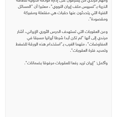
واتهم مرندي من يشرفون على إدارة الوكالة الدولية للطاقة
الذرية بـ"تسييس ملف إيران النووي"، معتبرا أن "المسائل
الفنية التي يتحدثون عنها حقبات هي مفتعلة ومفبركة
ومقصودة".
وعن العقوبات التي تستهدف الحرس الثوري الإيراني، أشار
مرندي إلى أنها "لم تكن أبدا شرطا أيرانيا مسبقا في
المفاوضات"، متهما الغرب بـ"استخدام هذه الورقة للضغط
وتمديد فترة العقوبات".
وأكمل: "إيران تريد رفعا للعقوبات مرفوقا بضمانات".