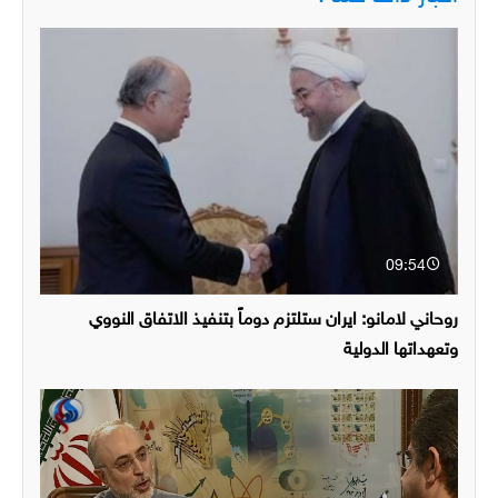
09:54
روحاني لامانو: ايران ستلتزم دوماً بتنفيذ الاتفاق النووي
وتعهداتها الدولية