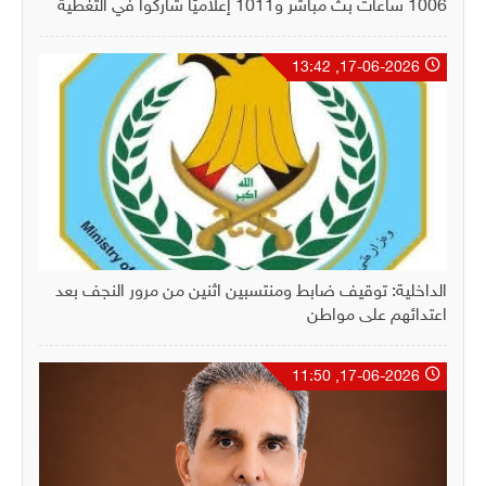
1006 ساعات بثّ مباشر و1011 إعلاميّاً شاركوا في التغطية
17-06-2026, 13:42
الداخلية: توقيف ضابط ومنتسبين اثنين من مرور النجف بعد
اعتدائهم على مواطن
17-06-2026, 11:50