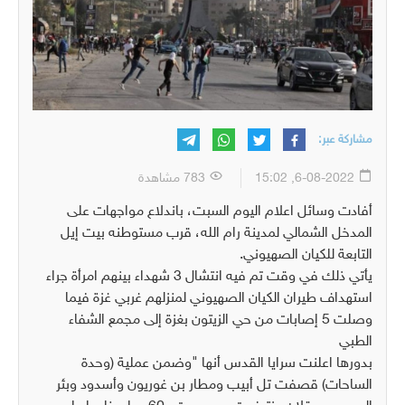
مشاركة عبر:
6-08-2022, 15:02
783 مشاهدة
أفادت وسائل اعلام اليوم السبت، باندلاع مواجهات على
المدخل الشمالي لمدينة رام الله، قرب مستوطنه بيت إيل
التابعة للكيان الصهيوني.
يأتي ذلك في وقت تم فيه انتشال 3 شهداء بينهم امرأة جراء
استهداف طيران الكيان الصهيوني لمنزلهم غربي غزة فيما
وصلت 5 إصابات من حي الزيتون بغزة إلى مجمع الشفاء
الطبي
بدورها اعلنت سرايا القدس أنها "وضمن عملية (وحدة
الساحات) قصفت تل أبيب ومطار بن غوريون وأسدود وبئر