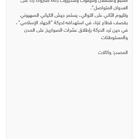
السبع وعسقلان ونتيفوت وسديروت بـ60 صاروخا ردا على
العدوان المتواصل".
ولليوم الثاني على التوالي، يستمر جيش الكياني الصهيوني
بقصف قطاع غزة، في استهدافه لحركة "الجهاد الإسلامي"،
في حين ترد الحركة بإطلاق عشرات الصواريخ على المدن
والمستوطنات
المصدر: وكالات