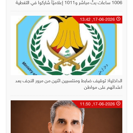
1006 ساعات بثّ مباشر و1011 إعلاميّاً شاركوا في التغطية
17-06-2026, 13:42
الداخلية: توقيف ضابط ومنتسبين اثنين من مرور النجف بعد
اعتدائهم على مواطن
17-06-2026, 11:50