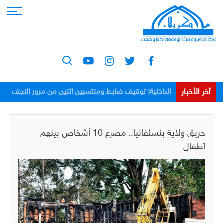
أخر الأخبار
الداخلية: توقيف ضابط ومنتسبين اثنين من مرور النجف
بعد اعتدائهم على مواطن
حريق ولاية بنسلفانيا.. مصرع 10 أشخاص بينهم
أطفال