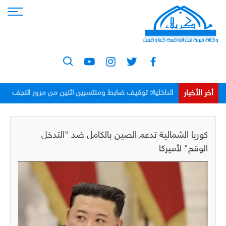
أخر الأخبار
الداخلية: توقيف ضابط ومنتسبين اثنين من مرور النجف
بعد اعتدائهم على مواطن
كوريا الشمالية تدعم الصين بالكامل ضد "التدخل
الوقح" لأميركا