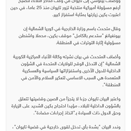
ووصلت بيلوسي إلى تايوان في وقت متأخر الثلاثاء لتصبح
أرفع مسؤولة أميركية منتخبة تزور تايوان منذ 25 عاما، في حين
اعتبرت بكين زيارتها بمثابة استفزاز كبير.
وقال متحدث باسم وزارة الخارجية في كوريا الشمالية إن
بيونغيانغ "ستدعم بالكامل" موقف بكين، محملا واشنطن
مسؤولية إثارة التوترات في المنطقة.
وأضاف المتحدث في بيان نشرته وكالة الأنباء المركزية الكورية
الشمالية "إن التدخل الوقح للولايات المتحدة في الشؤون
الداخلية للدول الأخرى واستفزازاتها السياسية والعسكرية
المتعمدة هي السبب الاساسي لتعكير السلام والأمن في
المنطقة".
واعتبر البيان تايوان جزءا لا يتجزأ من الصين وقضيتها تتعلق
بالشؤون الداخلية للبلاد، مؤيدا احتجاج بكين الشديد على الزيارة
وحق الدول ذات السيادة بـ"اتخاذ إجراءات مضادة".
وندد البيان "بشدة بأي تدخل لقوى خارجية في قضية تايوان"،