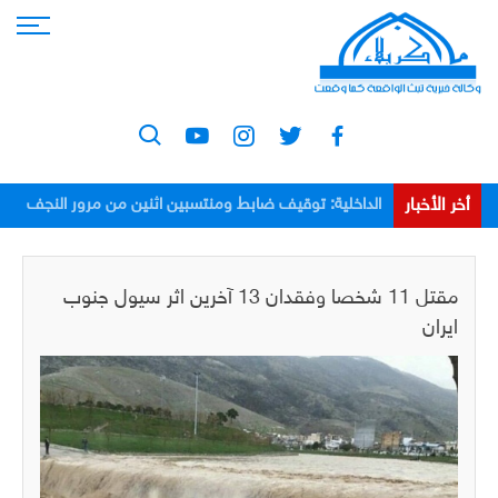
أخر الأخبار
الداخلية: توقيف ضابط ومنتسبين اثنين من مرور النجف
بعد اعتدائهم على مواطن
مقتل 11 شخصا وفقدان 13 آخرين اثر سيول جنوب
ايران