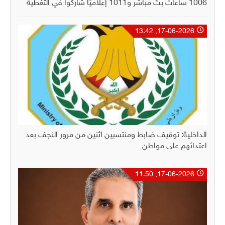
1006 ساعات بثّ مباشر و1011 إعلاميّاً شاركوا في التغطية
17-06-2026, 13:42
الداخلية: توقيف ضابط ومنتسبين اثنين من مرور النجف بعد
اعتدائهم على مواطن
17-06-2026, 11:50