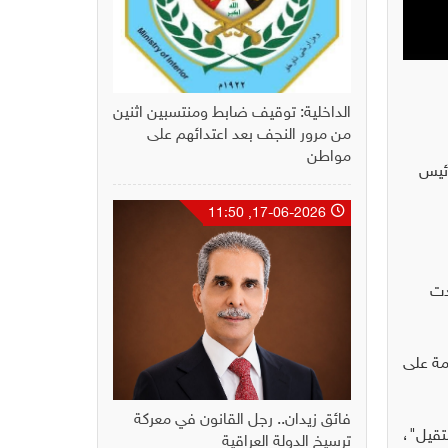
الداخلية: توقيف ضابط ومنتسبين اثنين
من مرور النجف بعد اعتدائهم على
مواطن
رئيس
17-06-2026, 11:50
دت
مة على
فائق زيدان.. رجل القانون في معركة
تقيل"،
ترسيخ الدولة العراقية