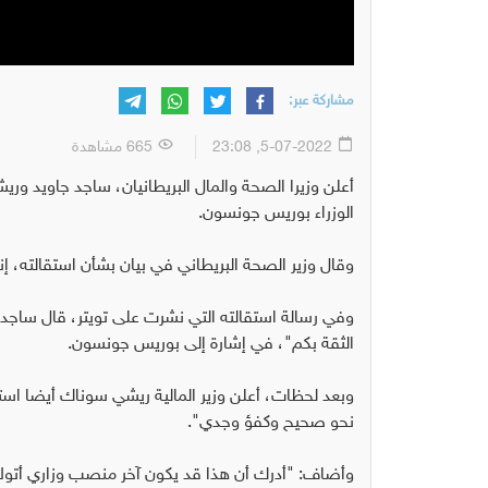
مشاركة عبر:
5-07-2022, 23:08
665 مشاهدة
أعلن وزيرا الصحة والمال البريطانيان، ساجد جاويد ور
الوزراء بوريس جونسون.
وقال وزير الصحة البريطاني في بيان بشأن استقالته، إنه
وفي رسالة استقالته التي نشرت على تويتر، قال ساجد 
الثقة بكم"، في إشارة إلى بوريس جونسون.
وبعد لحظات، أعلن وزير المالية ريشي سوناك أيضا است
نحو صحيح وكفؤ وجدي".
وأضاف: "أدرك أن هذا قد يكون آخر منصب وزاري أتولاه